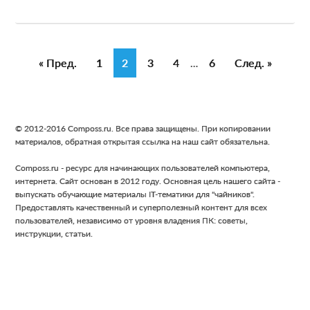
I
« Пред.
G
1
G
2
G
3
G
4
G
6
След. »
…
n
o
o
o
o
o
t
t
t
t
t
t
e
o
o
o
o
o
r
Footer
© 2012-2016 Composs.ru. Все права защищены. При копировании
p
p
p
p
p
i
материалов, обратная открытая ссылка на наш сайт обязательна.
a
a
a
a
a
m
Composs.ru - ресурс для начинающих пользователей компьютера,
g
g
g
g
g
p
интернета. Сайт основан в 2012 году. Основная цель нашего сайта -
e
e
e
e
e
a
выпускать обучающие материалы IT-тематики для "чайников".
g
Предоставлять качественный и суперполезный контент для всех
пользователей, независимо от уровня владения ПК: советы,
e
инструкции, статьи.
s
o
m
i
t