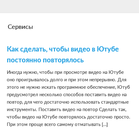
Skip
Skip
Skip
to
to
to
main
primary
footer
Сервисы
content
sidebar
Как сделать, чтобы видео в Ютубе
постоянно повторялось
Иногда нужно, чтобы при просмотре видео на Ютубе
оно проигрывалось долго и при этом непрерывно. Для
этого не нужно искать программное обеспечение, Ютуб
предусмотрел несколько способов поставить видео на
повтор, для чего достаточно использовать стандартные
инструменты. Поставить видео на повтор Сделать так,
чтобы видео на Ютубе повторялось достаточно просто.
При этом проще всего самому отматывать […]