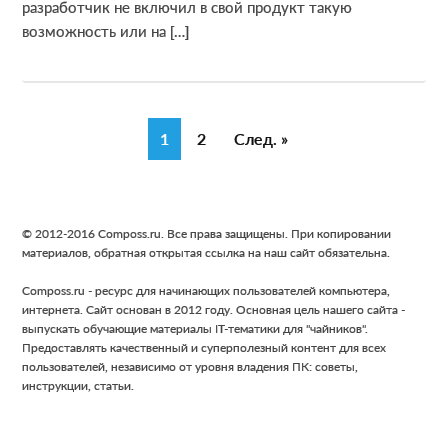
разработчик не включил в свой продукт такую
возможность или на […]
G
1
G
2
След. »
o
o
t
t
o
o
Footer
© 2012-2016 Composs.ru. Все права защищены. При копировании
p
p
материалов, обратная открытая ссылка на наш сайт обязательна.
a
a
Composs.ru - ресурс для начинающих пользователей компьютера,
g
g
интернета. Сайт основан в 2012 году. Основная цель нашего сайта -
e
e
выпускать обучающие материалы IT-тематики для "чайников".
Предоставлять качественный и суперполезный контент для всех
пользователей, независимо от уровня владения ПК: советы,
инструкции, статьи.