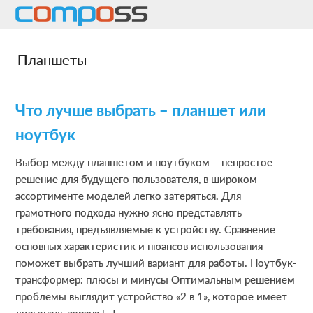
Skip
Skip
Skip
to
to
to
main
primary
footer
Планшеты
content
sidebar
Что лучше выбрать – планшет или
ноутбук
Выбор между планшетом и ноутбуком – непростое
решение для будущего пользователя, в широком
ассортименте моделей легко затеряться. Для
грамотного подхода нужно ясно представлять
требования, предъявляемые к устройству. Сравнение
основных характеристик и нюансов использования
поможет выбрать лучший вариант для работы. Ноутбук-
трансформер: плюсы и минусы Оптимальным решением
проблемы выглядит устройство «2 в 1», которое имеет
диагональ экрана […]