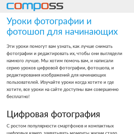
Skip
Skip
Skip
to
to
to
Уроки фотографии и
main
primary
footer
content
sidebar
фотошоп для начинающих
Эти уроки помогут вам узнать, как лучше снимать
фотографии и редактировать их, чтобы они выглядели
намного лучше. Мы хотим помочь вам, и написали
серию уроков цифровой фотографии, фотошопа, и
редактирования изображений для начинающих
пользователей. Изучайте уроки когда хотите и где
хотите, все уроки на сайте доступны вам совершенно
бесплатно!
Цифровая фотография
С ростом популярности смартфонов и компактных
цифровых камер, захватывать моменты жизни стало