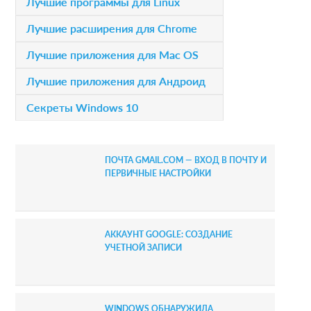
r
Лучшие программы для Linux
i
Лучшие расширения для Chrome
m
Лучшие приложения для Mac OS
a
Лучшие приложения для Андроид
r
Секреты Windows 10
y
S
ПОЧТА GMAIL.COM — ВХОД В ПОЧТУ И
i
ПЕРВИЧНЫЕ НАСТРОЙКИ
d
e
АККАУНТ GOOGLE: СОЗДАНИЕ
b
УЧЕТНОЙ ЗАПИСИ
a
r
WINDOWS ОБНАРУЖИЛА