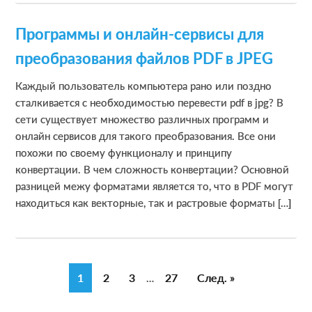
Программы и онлайн-сервисы для
преобразования файлов PDF в JPEG
Каждый пользователь компьютера рано или поздно
сталкивается с необходимостью перевести pdf в jpg? В
сети существует множество различных программ и
онлайн сервисов для такого преобразования. Все они
похожи по своему функционалу и принципу
конвертации. В чем сложность конвертации? Основной
разницей межу форматами является то, что в PDF могут
находиться как векторные, так и растровые форматы […]
I
G
1
G
2
G
3
G
27
След. »
…
n
o
o
o
o
t