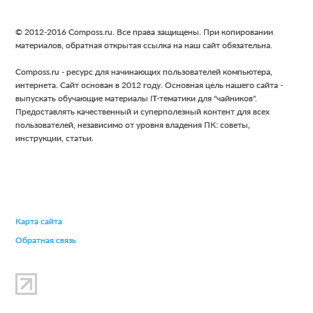
t
t
t
t
e
o
o
o
o
r
Footer
© 2012-2016 Composs.ru. Все права защищены. При копировании
p
p
p
p
i
материалов, обратная открытая ссылка на наш сайт обязательна.
a
a
a
a
m
Composs.ru - ресурс для начинающих пользователей компьютера,
g
g
g
g
p
интернета. Сайт основан в 2012 году. Основная цель нашего сайта -
e
e
e
e
a
выпускать обучающие материалы IT-тематики для "чайников".
g
Предоставлять качественный и суперполезный контент для всех
пользователей, независимо от уровня владения ПК: советы,
e
инструкции, статьи.
s
o
m
i
t
Карта сайта
t
Обратная связь
e
d