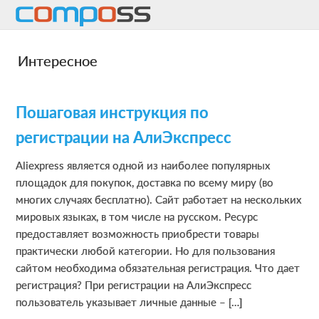
Skip
Skip
Skip
to
to
to
main
primary
footer
Интересное
content
sidebar
Пошаговая инструкция по
регистрации на АлиЭкспресс
Aliexpress является одной из наиболее популярных
площадок для покупок, доставка по всему миру (во
многих случаях бесплатно). Сайт работает на нескольких
мировых языках, в том числе на русском. Ресурс
предоставляет возможность приобрести товары
практически любой категории. Но для пользования
сайтом необходима обязательная регистрация. Что дает
регистрация? При регистрации на АлиЭкспресс
пользователь указывает личные данные – […]