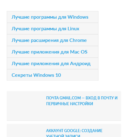
i
P
Лучшие программы для Windows
o
r
Лучшие программы для Linux
n
i
Лучшие расширения для Chrome
s
m
Лучшие приложения для Mac OS
a
Лучшие приложения для Андроид
r
Секреты Windows 10
y
S
ПОЧТА GMAIL.COM — ВХОД В ПОЧТУ И
i
ПЕРВИЧНЫЕ НАСТРОЙКИ
d
e
АККАУНТ GOOGLE: СОЗДАНИЕ
УЧЕТНОЙ ЗАПИСИ