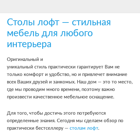
Skip
Skip
Skip
to
to
to
Столы лофт — стильная
main
primary
footer
content
sidebar
мебель для любого
интерьера
Оригинальный и
уникальный стиль практически гарантирует Вам не
только комфорт и удобство, но и привлечет внимание
всех Ваших друзей и занкомых. Наш дом — это то место,
где мы проводим много времени, поэтому важно
произвести качественное мебельное оснащение.
Для того, чтобы достичь этого потребуются
определенные знания. Сегодня мы сделаем обзор по
практически бестселлеру —
столам лофт
.