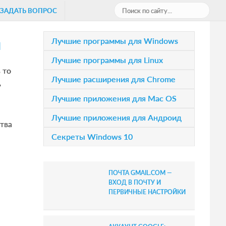
П
ЗАДАТЬ ВОПРОС
о
а
и
P
Лучшие программы для Windows
с
r
Лучшие программы для Linux
к
 то
i
п
Лучшие расширения для Chrome
ь
о
m
Лучшие приложения для Mac OS
с
a
а
Лучшие приложения для Андроид
тва
r
й
Секреты Windows 10
т
y
у
S
.
ПОЧТА GMAIL.COM —
.
i
ВХОД В ПОЧТУ И
.
ПЕРВИЧНЫЕ НАСТРОЙКИ
d
e