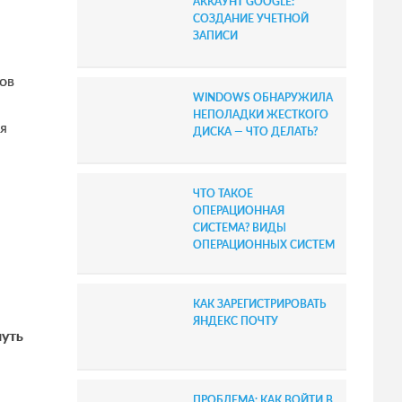
АККАУНТ GOOGLE:
b
СОЗДАНИЕ УЧЕТНОЙ
ЗАПИСИ
a
ов
r
WINDOWS ОБНАРУЖИЛА
НЕПОЛАДКИ ЖЕСТКОГО
ся
ДИСКА — ЧТО ДЕЛАТЬ?
ЧТО ТАКОЕ
ОПЕРАЦИОННАЯ
СИСТЕМА? ВИДЫ
ОПЕРАЦИОННЫХ СИСТЕМ
КАК ЗАРЕГИСТРИРОВАТЬ
ЯНДЕКС ПОЧТУ
уть
ПРОБЛЕМА: КАК ВОЙТИ В