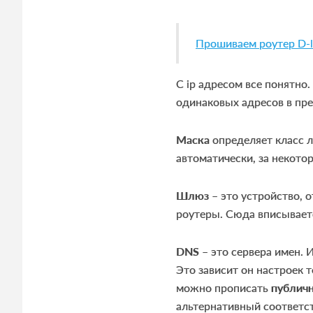
Прошиваем роутер D-li
С ip адресом все понятно
одинаковых адресов в пре
Маска
определяет класс л
автоматически, за некот
Шлюз
– это устройство, 
роутеры. Сюда вписываетс
DNS
– это сервера имен. 
Это зависит он настроек 
можно прописать
публич
альтернативный соответств