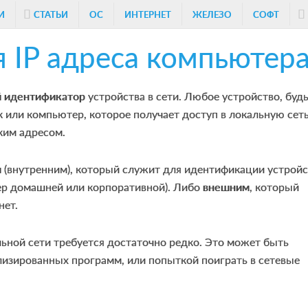
И
СТАТЬИ
ОС
ИНТЕРНЕТ
ЖЕЛЕЗО
СОФТ
 IP адреса компьютер
 идентификатор
устройства в сети. Любое устройство, будь
к или компьютер, которое получает доступ в локальную сет
ким адресом.
м
(внутренним), который служит для идентификации устройс
мер домашней или корпоративной). Либо
внешним
, который
нет.
льной сети требуется достаточно редко. Это может быть
лизированных программ, или попыткой поиграть в сетевые