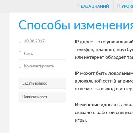
Skip
Skip
Skip
БАЗА ЗНАНИЙ
УРОК
to
to
to
Способы изменения
main
primary
footer
content
sidebar
10.08.2017
IP адрес – это
уникальный
телефон, планшет, ноутбу
Сеть
или интернет обладает та
Комментировать
IP может быть
локальны
в локальной сети (напри
Задать вопрос
отвечает за выход в интер
Написать пост
Изменение
адреса в лока
связано с работой специа
игры.