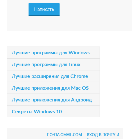
r
a
c
t
i
P
Лучшие программы для Windows
o
r
Лучшие программы для Linux
n
i
Лучшие расширения для Chrome
s
m
Лучшие приложения для Mac OS
a
Лучшие приложения для Андроид
r
Секреты Windows 10
y
S
ПОЧТА GMAIL.COM — ВХОД В ПОЧТУ И