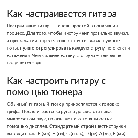
Как настраивается гитара
Настраивание гитары – очень простой в понимании
процесс. Для того, чтобы инструмент правильно звучал,
а при зажатии определённых струн выдавал нужные
ноты,
нужно отрегулировать
каждую струну по степени
натяжения. Чем сильнее натянута струна – тем выше
получается звук.
Как настроить гитару с
помощью тюнера
Обычный гитарный тюнер прикрепляется к головке
грифа. После играется струна, а девайс, считывая
микрофоном звук, показывает его тональность с
помощью дисплея.
Стандартный строй
шестиструнки
выглядит так: Е (ми), B (си), G (соль), D (ре), A (ля), E (ми).