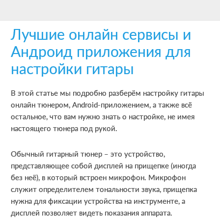
Skip
Skip
Skip
to
to
to
Лучшие онлайн сервисы и
main
primary
footer
content
sidebar
Андроид приложения для
настройки гитары
В этой статье мы подробно разберём настройку гитары
онлайн тюнером, Android-приложением, а также всё
остальное, что вам нужно знать о настройке, не имея
настоящего тюнера под рукой.
Обычный гитарный тюнер – это устройство,
представляющее собой дисплей на прищепке (иногда
без неё), в который встроен микрофон. Микрофон
служит определителем тональности звука, прищепка
нужна для фиксации устройства на инструменте, а
дисплей позволяет видеть показания аппарата.