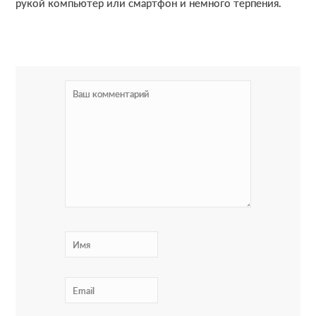
рукой компьютер или смартфон и немного терпения.
R
e
a
d
e
r
I
n
t
e