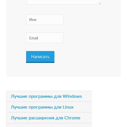
I
n
t
e
r
a
c
t
i
P
Лучшие программы для Windows
o
r
Лучшие программы для Linux
n
i
Лучшие расширения для Chrome
s
m