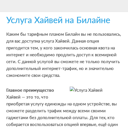
Skip
Skip
Skip
to
to
to
Услуга Хайвей на Билайне
main
primary
footer
content
sidebar
Каким бы тарифным планом Билайн вы не пользовались,
для вас доступна услуга Хайвей. Данная опция
пригодится тем, у кого закончилась основная квота на
интернет и необходимо продлить доступ к всемирной
сети. С данной услугой вы сможете не только получить
дополнительный интернет-трафик, но и значительно
сэкономите свои средства.
Главное преимущество
Хайвей — это то, что
приобретая услугу единожды на одном устройстве, вы
сможете разделить трафик между всеми своими
гаджетами без дополнительной оплаты. Для тех, кто
собирается воспользоваться опцией впервые, ещё один