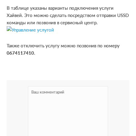
В таблице указаны варианты подключения услуги
Хайвей. Это можно сделать посредством отправки USSD
команды или позвонив в сервисный центр.
Также отключить услугу можно позвонив по номеру
0674117410
.
R
e
a
d
e
r