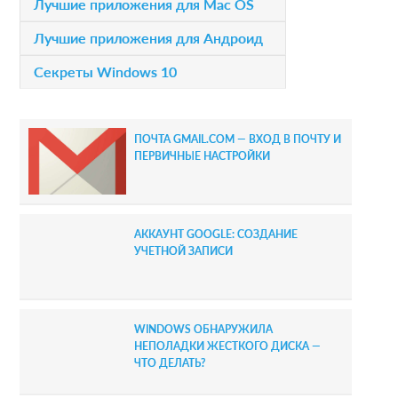
Лучшие приложения для Mac OS
a
Лучшие приложения для Андроид
r
Секреты Windows 10
y
S
ПОЧТА GMAIL.COM — ВХОД В ПОЧТУ И
i
ПЕРВИЧНЫЕ НАСТРОЙКИ
d
e
АККАУНТ GOOGLE: СОЗДАНИЕ
b
УЧЕТНОЙ ЗАПИСИ
a
r
WINDOWS ОБНАРУЖИЛА
НЕПОЛАДКИ ЖЕСТКОГО ДИСКА —
ЧТО ДЕЛАТЬ?