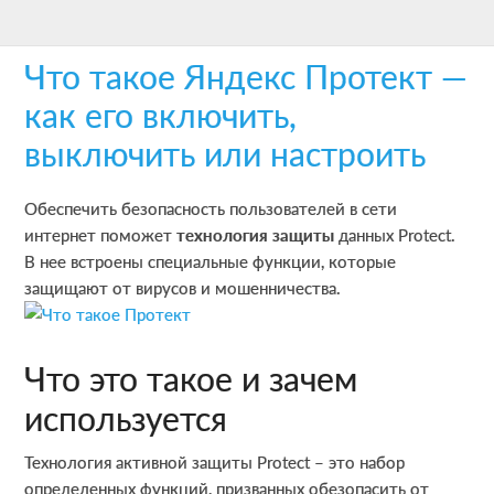
Skip
Skip
Skip
to
to
to
Что такое Яндекс Протект —
main
primary
footer
content
sidebar
как его включить,
выключить или настроить
Обеспечить безопасность пользователей в сети
интернет поможет
технология защиты
данных Protect.
В нее встроены специальные функции, которые
защищают от вирусов и мошенничества.
Что это такое и зачем
используется
Технология активной защиты Protect – это набор
определенных функций, призванных обезопасить от