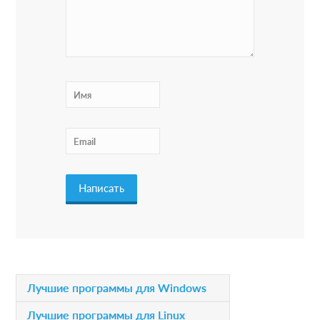
e
r
I
n
t
e
r
a
c
t
i
P
Лучшие программы для Windows
o
r
Лучшие программы для Linux