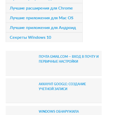
n
i
Лучшие расширения для Chrome
s
m
Лучшие приложения для Mac OS
a
Лучшие приложения для Андроид
r
Секреты Windows 10
y
S
ПОЧТА GMAIL.COM — ВХОД В ПОЧТУ И
i
ПЕРВИЧНЫЕ НАСТРОЙКИ
d
e
АККАУНТ GOOGLE: СОЗДАНИЕ
b
УЧЕТНОЙ ЗАПИСИ
a
r
WINDOWS ОБНАРУЖИЛА