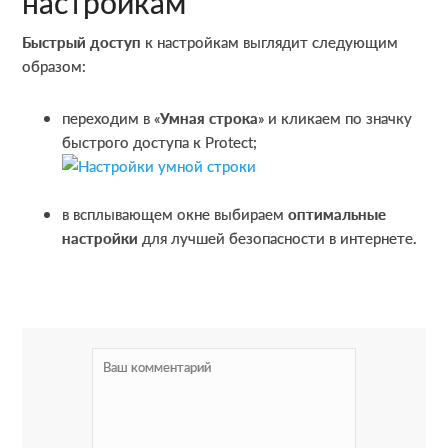
настройкам
Быстрый доступ
к настройкам выглядит следующим
образом:
переходим в «
Умная строка
» и кликаем по значку
быстрого доступа к Protect;
в всплывающем окне выбираем
оптимальные
настройки
для лучшей безопасности в интернете.
R
e
a
d