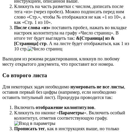
инструкцией, описанной выше.
Кликнуть на часть разметки с числом, дописать после
тега «из» (через пробел). Можно подписать перед ним
слово «Стр.», чтобы № отображался не как «1 из 10», а
как «Стр. 1 из 10».
После слова «из»
поставить пробел, нажать во вкладке
настроек колонтитула на графу «Число страниц». В
итоге тег будет выглядеть так:
&[Страница] из &
[Страница] стр
. А на листе будет отображаться, как 1 из
10 стр.
Выходим из режима редактирования, кликнув по любому
месту открытого документа, что проставит все номера.
Со второго листа
Для некоторых задач необходимо
нумеровать не все листы
,
оставив первый без цифры (например, если необходимо
оставить титульный лист). Процедура проводится так:
Включить
отображение колонтитулов
.
Кликнуть по иконке «
Параметры
». Включить особый
колонтитул, отметив соответствующую графу.
Прописать тег
, как в инструкциях выше, но только