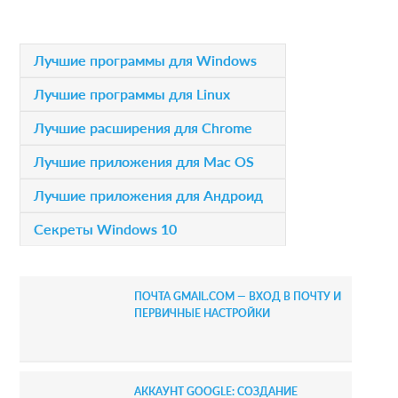
t
i
P
Лучшие программы для Windows
o
r
Лучшие программы для Linux
n
i
Лучшие расширения для Chrome
s
m
Лучшие приложения для Mac OS
a
Лучшие приложения для Андроид
r
Секреты Windows 10
y
S
ПОЧТА GMAIL.COM — ВХОД В ПОЧТУ И
i
ПЕРВИЧНЫЕ НАСТРОЙКИ
d
e
АККАУНТ GOOGLE: СОЗДАНИЕ