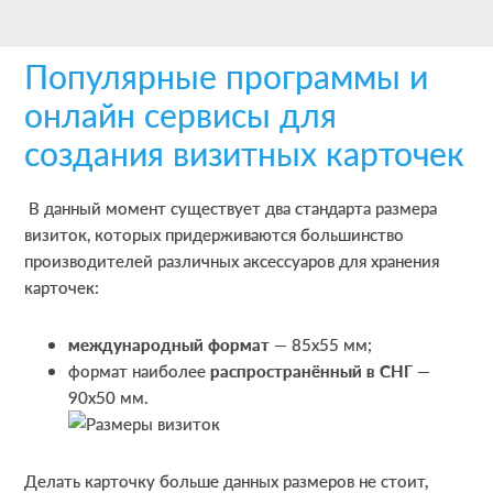
Skip
Skip
Skip
to
to
to
Популярные программы и
main
primary
footer
content
sidebar
онлайн сервисы для
создания визитных карточек
В данный момент существует два стандарта размера
визиток, которых придерживаются большинство
производителей различных аксессуаров для хранения
карточек:
международный формат
— 85х55 мм;
формат наиболее
распространённый
в СНГ
—
90х50 мм.
Делать карточку больше данных размеров не стоит,