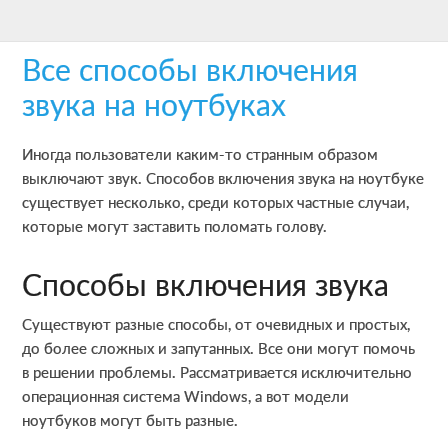
Skip
Skip
Skip
to
to
to
Все способы включения
main
primary
footer
content
sidebar
звука на ноутбуках
Иногда пользователи каким-то странным образом
выключают звук. Способов включения звука на ноутбуке
существует несколько, среди которых частные случаи,
которые могут заставить поломать голову.
Способы включения звука
Существуют разные способы, от очевидных и простых,
до более сложных и запутанных. Все они могут помочь
в решении проблемы. Рассматривается исключительно
операционная система Windows, а вот модели
ноутбуков могут быть разные.