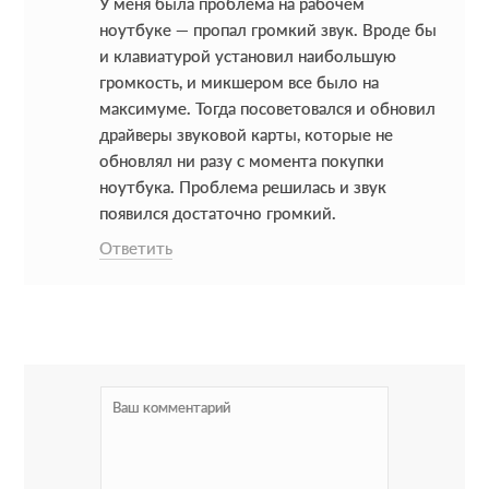
У меня была проблема на рабочем
d
ноутбуке — пропал громкий звук. Вроде бы
e
и клавиатурой установил наибольшую
громкость, и микшером все было на
r
максимуме. Тогда посоветовался и обновил
I
драйверы звуковой карты, которые не
обновлял ни разу с момента покупки
n
ноутбука. Проблема решилась и звук
t
появился достаточно громкий.
e
Ответить
r
a
c
t
i