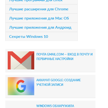
i
Лучшие расширения для Chrome
m
Лучшие приложения для Mac OS
a
Лучшие приложения для Андроид
r
Секреты Windows 10
y
S
ПОЧТА GMAIL.COM — ВХОД В ПОЧТУ И
i
ПЕРВИЧНЫЕ НАСТРОЙКИ
d
e
АККАУНТ GOOGLE: СОЗДАНИЕ
b
УЧЕТНОЙ ЗАПИСИ
a
r
WINDOWS ОБНАРУЖИЛА