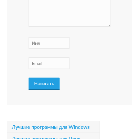
o
n
s
P
Лучшие программы для Windows
r
Лучшие программы для Linux