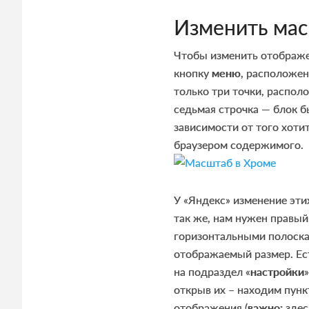
Изменить мас
Чтобы изменить отображе
кнопку
меню
, расположен
только три точки, распол
седьмая строчка — блок б
зависимости от того хоти
браузером содержимого.
У «Яндекс» изменение эти
так же, нам нужен правый
горизонтальными полоска
отображаемый размер. Ес
на подраздел «
настройки
открыв их – находим пунк
отображения (
важно:
здес