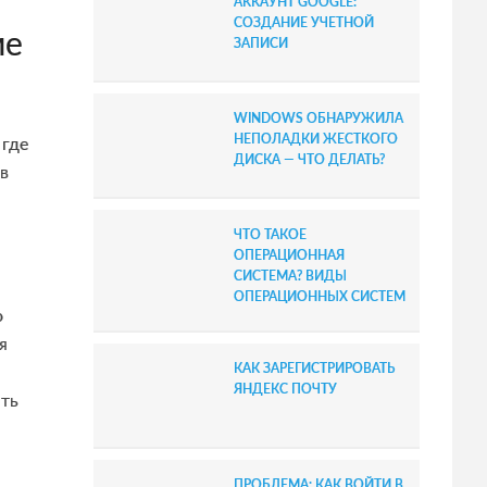
АККАУНТ GOOGLE:
b
СОЗДАНИЕ УЧЕТНОЙ
ме
ЗАПИСИ
a
r
WINDOWS ОБНАРУЖИЛА
НЕПОЛАДКИ ЖЕСТКОГО
 где
ДИСКА — ЧТО ДЕЛАТЬ?
в
ЧТО ТАКОЕ
ОПЕРАЦИОННАЯ
СИСТЕМА? ВИДЫ
ОПЕРАЦИОННЫХ СИСТЕМ
о
я
КАК ЗАРЕГИСТРИРОВАТЬ
ЯНДЕКС ПОЧТУ
ть
ПРОБЛЕМА: КАК ВОЙТИ В