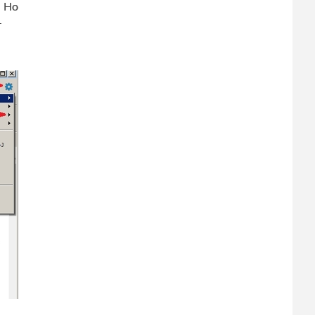
. Но
т