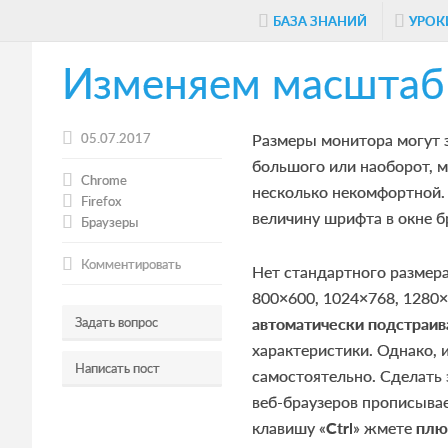
Skip
Skip
Skip
БАЗА ЗНАНИЙ
УРОК
to
to
to
Изменяем масштаб 
main
primary
footer
content
sidebar
05.07.2017
Размеры монитора могут з
большого или наоборот, м
Chrome
несколько некомфортной.
Firefox
величину шрифта в окне б
Браузеры
Комментировать
Нет стандартного размера
800×600, 1024×768, 1280
Задать вопрос
автоматически подстраи
характеристики. Однако,
Написать пост
самостоятельно. Сделать 
веб-браузеров прописыва
клавишу «
Ctrl
» жмете
плю