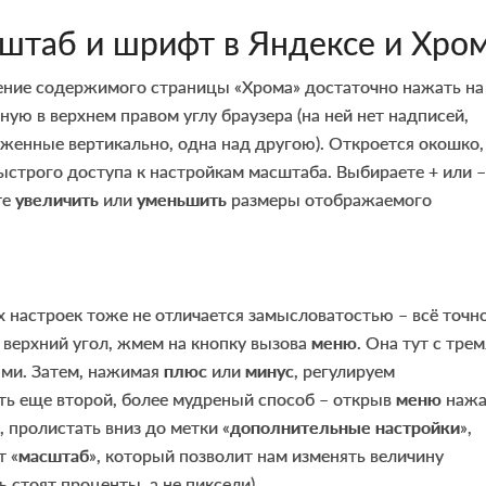
штаб и шрифт в Яндексе и Хро
ние содержимого страницы «Хрома» достаточно нажать на
ную в верхнем правом углу браузера (на ней нет надписей,
оженные вертикально, одна над другою). Откроется окошко,
ыстрого доступа к настройкам масштаба. Выбираете + или –
те
увеличить
или
уменьшить
размеры отображаемого
х настроек тоже не отличается замысловатостью – всё точн
 верхний угол, жмем на кнопку вызова
меню
. Она тут с трем
ми. Затем, нажимая
плюс
или
минус
, регулируем
ть еще второй, более мудреный способ – открыв
меню
нажа
», пролистать вниз до метки «
дополнительные настройки
»,
т «
масштаб
», который позволит нам изменять величину
ь стоят проценты, а не пиксели).