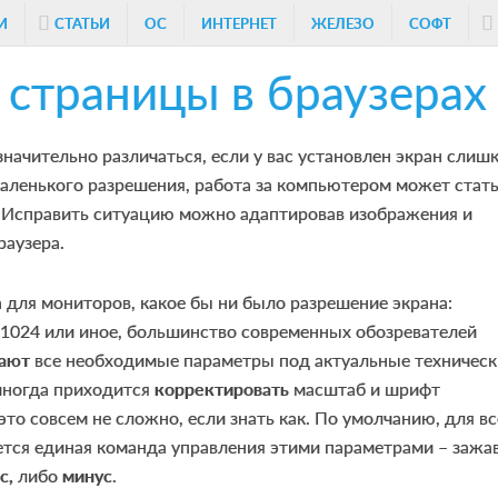
И
СТАТЬИ
ОС
ИНТЕРНЕТ
ЖЕЛЕЗО
СОФТ
страницы в браузерах
начительно различаться, если у вас установлен экран слиш
аленького разрешения, работа за компьютером может стат
 Исправить ситуацию можно адаптировав изображения и
раузера.
 для мониторов, какое бы ни было разрешение экрана:
×1024 или иное, большинство современных обозревателей
вают
все необходимые параметры под актуальные техническ
 иногда приходится
корректировать
масштаб и шрифт
это совсем не сложно, если знать как. По умолчанию, для вс
ется единая команда управления этими параметрами – зажа
с,
либо
минус
.