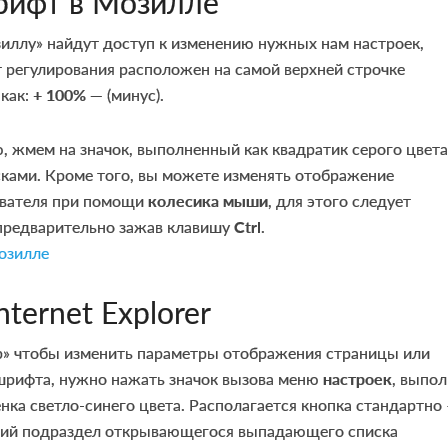
рифт в Мозилле
зиллу» найдут доступ к изменению нужных нам настроек,
т регулирования расположен на самой верхней строчке
 как:
+ 100% —
(минус).
 жмем на значок, выполненный как квадратик серого цвета
ками. Кроме того, вы можете изменять отображение
евателя при помощи
колесика мыши
, для этого следует
 предварительно зажав клавишу
Ctrl
.
nternet Explorer
» чтобы изменить параметры отображения страницы или
рифта, нужно нажать значок вызова меню
настроек
, выпо
нка светло-синего цвета. Располагается кнопка стандартно 
етий подраздел открывающегося выпадающего списка