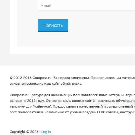
a
c
t
i
o
n
Footer
s
© 2012-2016 Composs.ru. Все права защищены. При копировании материа
открытая ссылка на наш сайт обязательна.
Composs.ru - ресурс для начинающих пользователей компьютера, интерне
основан в 2012 году. Основная цель нашего сайта - выпускать обучающие
тематики для "чайников". Предоставлять качественный и суперполезный 
всех пользователей, независимо от уровня владения ПК: советы, инструкц
Copyright © 2026 ·
Log in