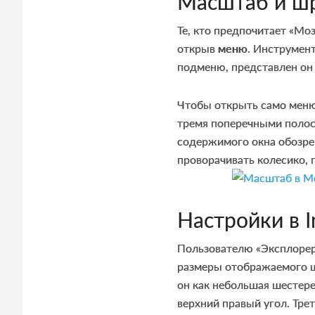
Масштаб и ш
Те, кто предпочитает «Мо
открыв
меню
. Инструмен
подменю, представлен он
Чтобы открыть само меню,
тремя поперечными полос
содержимого окна обозр
проворачивать колесико,
Настройки в I
Пользователю «Эксплорер
размеры отображаемого ш
он как небольшая шестере
верхний правый угол. Тр