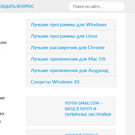
П
ЗАДАТЬ ВОПРОС
о
и
P
Лучшие программы для Windows
с
r
Лучшие программы для Linux
к
ком
i
п
Лучшие расширения для Chrome
ь
о
m
Лучшие приложения для Mac OS
с
a
а
Лучшие приложения для Андроид
r
й
Секреты Windows 10
т
y
у
S
ие
.
ПОЧТА GMAIL.COM —
.
i
ВХОД В ПОЧТУ И
ех
.
ПЕРВИЧНЫЕ НАСТРОЙКИ
d
в
e