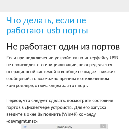
Skip
Skip
Skip
to
to
to
Что делать, если не
main
primary
footer
content
sidebar
работают usb порты
Не работает один из портов
Если при подключении устройства по интерфейсу USB
не происходит его инициализации, не определяется
операционной системой и вообще не выдает никаких
сообщений, то возможно причина в
отключенном
контроллере, отвечающем за этот порт.
Первое, что следует сделать,
посмотреть
состояние
портов в
Диспетчере устройств
. Для его запуска
введите в окне
Выполнить
(Win+R) команду
«
devmgmt.msc
».