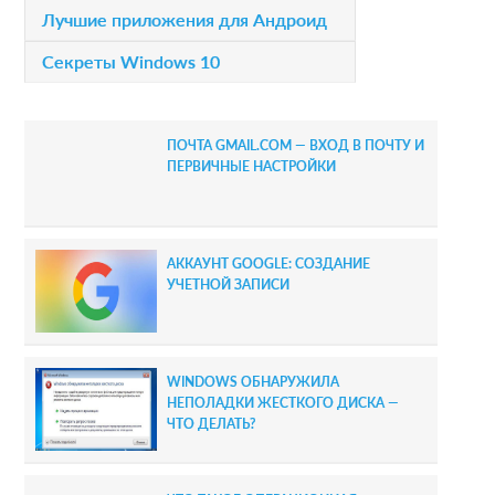
a
Лучшие приложения для Андроид
r
Секреты Windows 10
y
S
ПОЧТА GMAIL.COM — ВХОД В ПОЧТУ И
i
ПЕРВИЧНЫЕ НАСТРОЙКИ
d
e
АККАУНТ GOOGLE: СОЗДАНИЕ
b
УЧЕТНОЙ ЗАПИСИ
a
r
WINDOWS ОБНАРУЖИЛА
НЕПОЛАДКИ ЖЕСТКОГО ДИСКА —
ЧТО ДЕЛАТЬ?