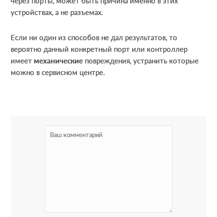
через порты, может быть причина именно в этих
устройствах, а не разъемах.
Если ни один из способов не дал результатов, то
вероятно данный конкретный порт или контроллер
имеет
механические
повреждения, устранить которые
можно в сервисном центре.
R
e
a
d
e
r