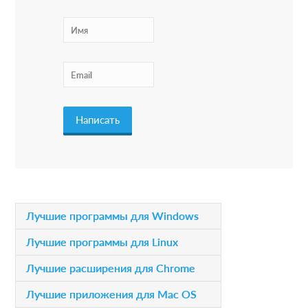
I
n
t
e
r
a
c
t
i
P
Лучшие программы для Windows
o
r
Лучшие программы для Linux
n
i
Лучшие расширения для Chrome
s
m
Лучшие приложения для Mac OS