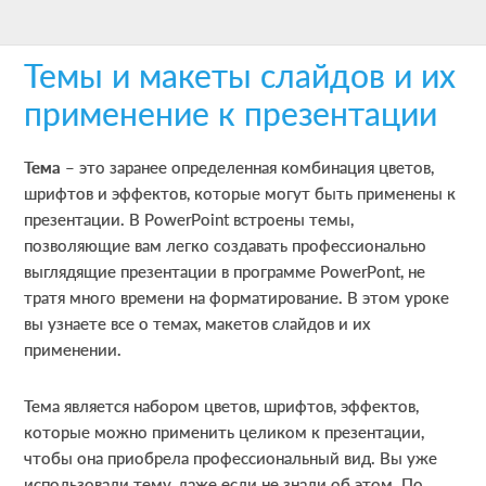
Skip
Skip
Skip
to
to
to
Темы и макеты слайдов и их
main
primary
footer
content
sidebar
применение к презентации
Тема
– это заранее определенная комбинация цветов,
шрифтов и эффектов, которые могут быть применены к
презентации. В PowerPoint встроены темы,
позволяющие вам легко создавать профессионально
выглядящие презентации в программе PowerPont, не
тратя много времени на форматирование. В этом уроке
вы узнаете все о темах, макетов слайдов и их
применении.
Тема является набором цветов, шрифтов, эффектов,
которые можно применить целиком к презентации,
чтобы она приобрела профессиональный вид. Вы уже
использовали тему, даже если не знали об этом. По