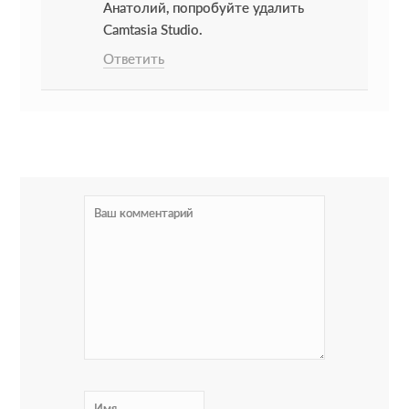
r
Анатолий, попробуйте удалить
a
Camtasia Studio.
Ответить
c
t
i
o
n
s