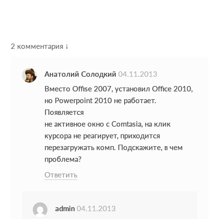
R
2 комментария ↓
e
Анатолий Солодкий
04.11.2013
a
Вместо Offise 2007, установил Office 2010,
d
но Powerpoint 2010 не работает.
e
Появляется
не активное окно с Comtasia, на клик
r
курсора не реагирует, приходится
I
перезагружать комп. Подскажите, в чем
проблема?
n
Ответить
t
e
admin
04.11.2013