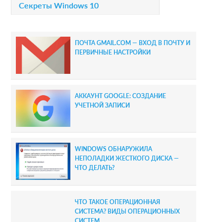
r
Секреты Windows 10
y
S
ПОЧТА GMAIL.COM — ВХОД В ПОЧТУ И
i
ПЕРВИЧНЫЕ НАСТРОЙКИ
d
e
АККАУНТ GOOGLE: СОЗДАНИЕ
b
УЧЕТНОЙ ЗАПИСИ
a
r
WINDOWS ОБНАРУЖИЛА
НЕПОЛАДКИ ЖЕСТКОГО ДИСКА —
ЧТО ДЕЛАТЬ?
ЧТО ТАКОЕ ОПЕРАЦИОННАЯ
СИСТЕМА? ВИДЫ ОПЕРАЦИОННЫХ
СИСТЕМ