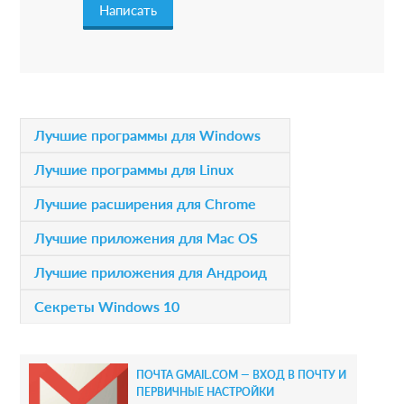
a
c
t
i
P
Лучшие программы для Windows
o
r
Лучшие программы для Linux
n
i
Лучшие расширения для Chrome
s
m
Лучшие приложения для Mac OS
a
Лучшие приложения для Андроид
r
Секреты Windows 10
y
S
ПОЧТА GMAIL.COM — ВХОД В ПОЧТУ И
i
ПЕРВИЧНЫЕ НАСТРОЙКИ