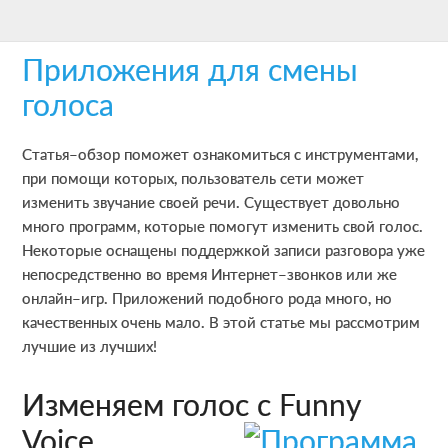
Skip
Skip
Skip
to
to
to
Приложения для смены
main
primary
footer
content
sidebar
голоса
Статья–обзор поможет ознакомиться с инструментами,
при помощи которых, пользователь сети может
изменить звучание своей речи. Существует довольно
много программ, которые помогут изменить свой голос.
Некоторые оснащены поддержкой записи разговора уже
непосредственно во время Интернет–звонков или же
онлайн–игр. Приложений подобного рода много, но
качественных очень мало. В этой статье мы рассмотрим
лучшие из лучших!
Изменяем голос с Funny
Voice