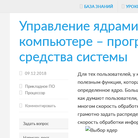
Skip
Skip
Skip
БАЗА ЗНАНИЙ
УРОК
to
to
to
Управление ядрами
main
primary
footer
content
sidebar
компьютере – прог
средства системы
09.12.2018
Для тех пользователей, у
полезным функция, котор
Прикладное ПО
определенное ядро. Боль
Процессор
как думают пользователи
многом скорость обработ
Комментировать
грамотно задать распреде
скорость обработки инфо
Задать вопрос
Написать пост