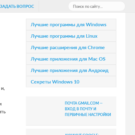
П
ЗАДАТЬ ВОПРОС
о
и
P
Лучшие программы для Windows
с
r
Лучшие программы для Linux
к
i
п
Лучшие расширения для Chrome
о
m
Лучшие приложения для Mac OS
с
a
а
Лучшие приложения для Андроид
r
й
Секреты Windows 10
т
y
и,
у
S
.
и
ПОЧТА GMAIL.COM —
.
i
ВХОД В ПОЧТУ И
ить
.
ПЕРВИЧНЫЕ НАСТРОЙКИ
d
e