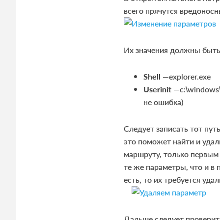
всего прячутся вредонос
Их значения должны быть 
Shell
—explorer.exe
Userinit
—c:\windows\s
не ошибка)
Следует записать тот путь
это поможет найти и удал
маршруту, только первым
те же параметры, что и в
есть, то их требуется удал
Дальше следует проверит