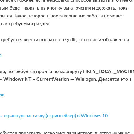
тым будет нажать на кнопку выключения и держать, пока
чится. Такое некорректное завершение работы поможет
ть в требуемый раздел
требуется ввести оператор regedit, которые изображен на
и, потребуется пройти по маршруту
HKEY_LOCAL_MACHI
— Windows NT – CurrentVersion — Winlogon
. Делается это в
ь экранную заставку (скринсейвер) в Windows 10
ебуется проверить несколько параметров, в которых чаще