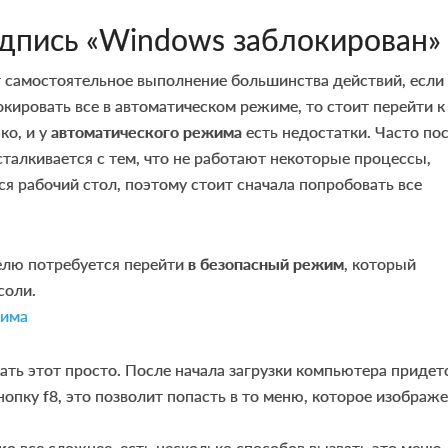
адпись «Windows заблокирован»
т самостоятельное выполнение большинства действий, если
окировать все в автоматическом режиме, то стоит перейти к
ко, и у
автоматического режима
есть недостатки. Часто по
сталкивается с тем, что не работают некоторые процессы,
ся рабочий стол, поэтому стоит сначала попробовать все
елю потребуется перейти
в безопасный режим
, который
соли.
ать этот просто. После начала загрузки компьютера придет
нопку f8, это позволит попасть в то меню, которое изображ
ке
все сложнее, есть несколько способов вызвать это меню.