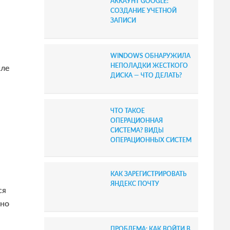
АККАУНТ GOOGLE:
b
СОЗДАНИЕ УЧЕТНОЙ
ЗАПИСИ
a
r
WINDOWS ОБНАРУЖИЛА
НЕПОЛАДКИ ЖЕСТКОГО
сле
ДИСКА — ЧТО ДЕЛАТЬ?
ЧТО ТАКОЕ
ОПЕРАЦИОННАЯ
СИСТЕМА? ВИДЫ
ОПЕРАЦИОННЫХ СИСТЕМ
КАК ЗАРЕГИСТРИРОВАТЬ
ЯНДЕКС ПОЧТУ
ся
ено
ПРОБЛЕМА: КАК ВОЙТИ В