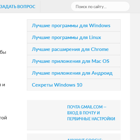
П
ЗАДАТЬ ВОПРОС
о
и
P
Лучшие программы для Windows
с
r
Лучшие программы для Linux
к
i
п
Лучшие расширения для Chrome
обы
о
m
Лучшие приложения для Mac OS
с
a
а
Лучшие приложения для Андроид
r
й
 и
Секреты Windows 10
т
y
у
S
.
ПОЧТА GMAIL.COM —
.
i
ВХОД В ПОЧТУ И
той
.
ПЕРВИЧНЫЕ НАСТРОЙКИ
d
e