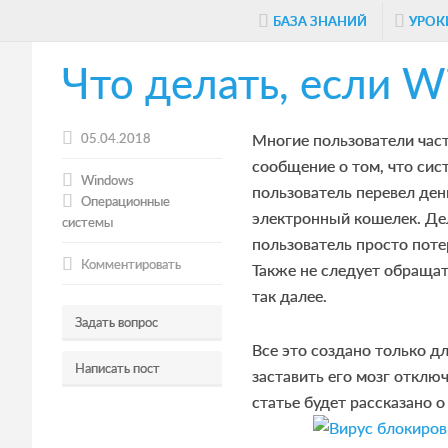
Skip
Skip
Skip
БАЗА ЗНАНИЙ
УРОК
to
to
to
Что делать, если 
main
primary
footer
content
sidebar
05.04.2018
Многие пользователи част
сообщение о том, что сис
Windows
пользователь перевел ден
Операционные
электронный кошелек. Дел
системы
пользователь просто поте
Комментировать
Также не следует обращат
так далее.
Задать вопрос
Все это создано только дл
Написать пост
заставить его мозг отклю
статье будет рассказано 