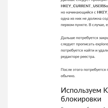
HKEY_
CURRENT_
USER\
So
но начинающийся с
HKEY
одна из них не должна сод
первом пункте. В случае, е
Дальше потребуется закры
следует прописать explore
потребуется найти и удал
редакторе реестра.
После этого потребуется 
обычно.
Используем Ka
блокировки