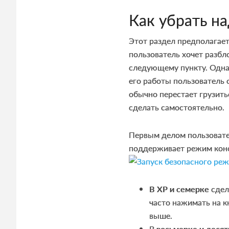
Как убрать н
Этот раздел предполагае
пользователь хочет разбл
следующему пункту. Одна
его работы пользователь 
обычно перестает грузить
сделать самостоятельно.
Первым делом пользоват
поддерживает режим кон
В ХР и семерке
сдел
часто нажимать на к
выше.
В
восьмерке и десят