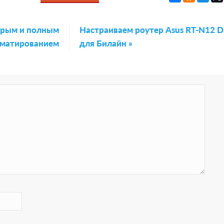
трым и полным
N
Настраиваем роутер Asus RT-N12 D
матированием
e
для Билайн »
x
t
P
o
s
t
: