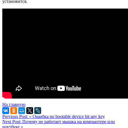
установится.
На главную
Previous Post:
« Ошибка no bootable device hit any key
Next Post:
Почему не работает мышка на компьютере или
ноутбуке »