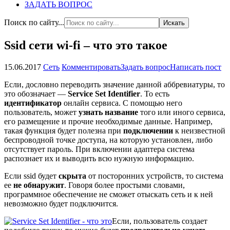
ЗАДАТЬ ВОПРОС
Поиск по сайту...
Ssid сети wi-fi – что это такое
15.06.2017
Сеть
Комментировать
Задать вопрос
Написать пост
Если, дословно переводить значение данной аббревиатуры, то
это обозначает —
Service Set Identifier
. То есть
идентификатор
онлайн сервиса. С помощью него
пользователь, может
узнать название
того или иного сервиса,
его размещение и прочие необходимые данные. Например,
такая функция будет полезна при
подключении
к неизвестной
беспроводной точке доступа, на которую установлен, либо
отсутствует пароль. При включении адаптера система
распознает их и выводить всю нужную информацию.
Если ssid будет
скрыта
от посторонних устройств, то система
ее
не обнаружит
. Говоря более простыми словами,
программное обеспечение не сможет отыскать сеть и к ней
невозможно будет подключится.
Если, пользователь создает