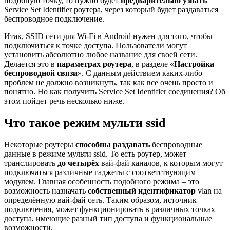
подобную точку, то нужно будет
предварительно узнать
Service Set Identifier роутера, через который будет раздаваться
беспроводное подключение.
Итак, SSID сети для Wi-Fi в Android нужен для того, чтобы
подключиться к точке доступа. Пользователи могут
установить абсолютно любое название для своей сети.
Делается это в
параметрах роутера
, в разделе «
Настройка
беспроводной связи
». С данным действием каких-либо
проблем не должно возникнуть, так как все очень просто и
понятно. Но как получить Service Set Identifier соединения? Об
этом пойдет речь несколько ниже.
Что такое режим мульти ssid
Некоторые роутеры
способны раздавать
беспроводные
данные в режиме мульти ssid. То есть роутер, может
транслировать
до четырёх
вай-фай каналов, к которым могут
подключаться различные гаджеты с соответствующим
модулем. Главная особенность подобного режима – это
возможность назначать
собственный идентификатор
vlan на
определённую вай-фай сеть. Таким образом, источник
подключения, может функционировать в различных точках
доступа, имеющие разный тип доступа и функциональные
возможности.