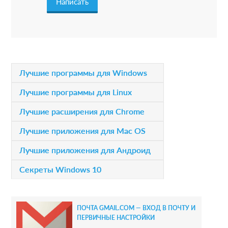
a
c
t
i
P
Лучшие программы для Windows
o
r
Лучшие программы для Linux
n
i
Лучшие расширения для Chrome
s
m
Лучшие приложения для Mac OS
a
Лучшие приложения для Андроид
r
Секреты Windows 10
y
S
ПОЧТА GMAIL.COM — ВХОД В ПОЧТУ И
i
ПЕРВИЧНЫЕ НАСТРОЙКИ