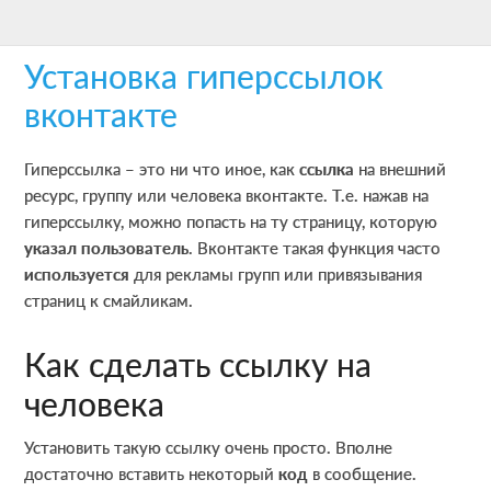
Skip
Skip
Skip
to
to
to
Установка гиперссылок
main
primary
footer
content
sidebar
вконтакте
Гиперссылка – это ни что иное, как
ссылка
на внешний
ресурс, группу или человека вконтакте. Т.е. нажав на
гиперссылку, можно попасть на ту страницу, которую
указал пользователь
. Вконтакте такая функция часто
используется
для рекламы групп или привязывания
страниц к смайликам.
Как сделать ссылку на
человека
Установить такую ссылку очень просто. Вполне
достаточно вставить некоторый
код
в сообщение.