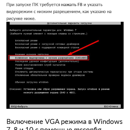
При запуске ПК требуется
нажать F8
и указать
видеорежим с низким разрешением, как указано на
рисунке ниже.
Включение VGA режима в Windows
7, 8 и 10 с помощью msconfig