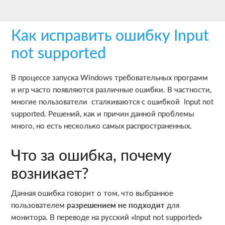
Skip
Skip
Skip
to
to
to
Как исправить ошибку Input
main
primary
footer
content
sidebar
not supported
В процессе запуска Windows требовательных программ
и игр часто появляются различные ошибки. В частности,
многие пользователи сталкиваются с ошибкой Input not
supported. Решений, как и причин данной проблемы
много, но есть несколько самых распространенных.
Что за ошибка, почему
возникает?
Данная ошибка говорит о том, что выбранное
пользователем
разрешением не подходит
для
монитора. В переводе на русский «Input not supported»