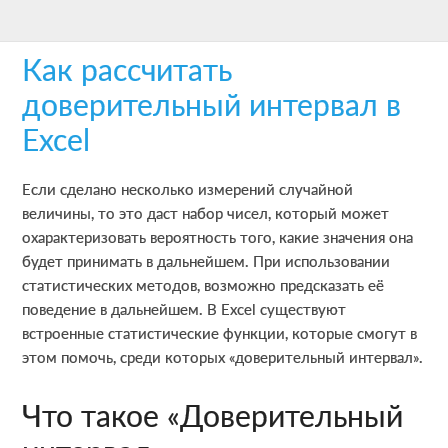
Skip
Skip
Skip
to
to
to
Как рассчитать
main
primary
footer
content
sidebar
доверительный интервал в
Excel
Если сделано несколько измерений случайной
величины, то это даст набор чисел, который может
охарактеризовать вероятность того, какие значения она
будет принимать в дальнейшем. При использовании
статистических методов, возможно предсказать её
поведение в дальнейшем. В Excel существуют
встроенные статистические функции, которые смогут в
этом помочь, среди которых «доверительный интервал».
Что такое «Доверительный