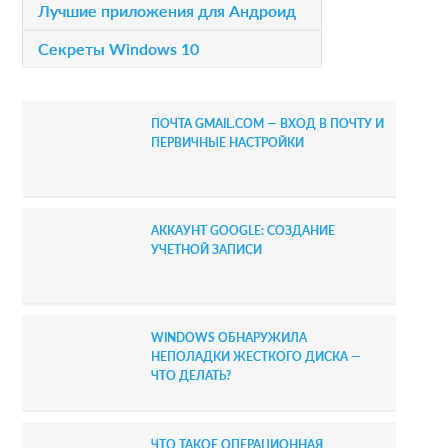
a
Лучшие приложения для Андроид
r
Секреты Windows 10
y
S
ПОЧТА GMAIL.COM — ВХОД В ПОЧТУ И
i
ПЕРВИЧНЫЕ НАСТРОЙКИ
d
e
АККАУНТ GOOGLE: СОЗДАНИЕ
b
УЧЕТНОЙ ЗАПИСИ
a
r
WINDOWS ОБНАРУЖИЛА
НЕПОЛАДКИ ЖЕСТКОГО ДИСКА —
ЧТО ДЕЛАТЬ?
ЧТО ТАКОЕ ОПЕРАЦИОННАЯ