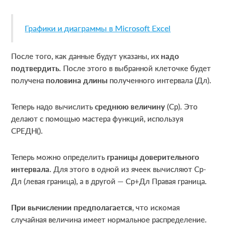
Графики и диаграммы в Microsoft Excel
После того, как данные будут указаны, их
надо
подтвердить
. После этого в выбранной клеточке будет
получена
половина длины
полученного интервала (Дл).
Теперь надо вычислить
среднюю величину
(Ср). Это
делают с помощью мастера функций, используя
СРЕДН().
Теперь можно определить
границы доверительного
интервала
. Для этого в одной из ячеек вычисляют Ср-
Дл (левая граница), а в другой — Ср+Дл Правая граница.
При вычислении предполагается
, что искомая
случайная величина имеет нормальное распределение.