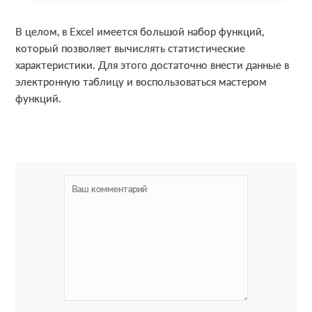
В целом, в Excel имеется большой набор функций,
который позволяет вычислять статистические
характеристики. Для этого достаточно внести данные в
электронную таблицу и воспользоваться мастером
функций.
R
e
a
d
e
r
I