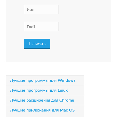
n
t
e
r
a
c
t
i
P
Лучшие программы для Windows
o
r
Лучшие программы для Linux
n
i
Лучшие расширения для Chrome
s
m
Лучшие приложения для Mac OS