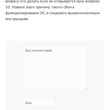
вопроса что делать если не открывается пуск windows
10. Главное знать причину такого сбоя в
функционировании ОС и следовать вышеизложенным
инструкциям.
R
e
a
d
e
r
I
n