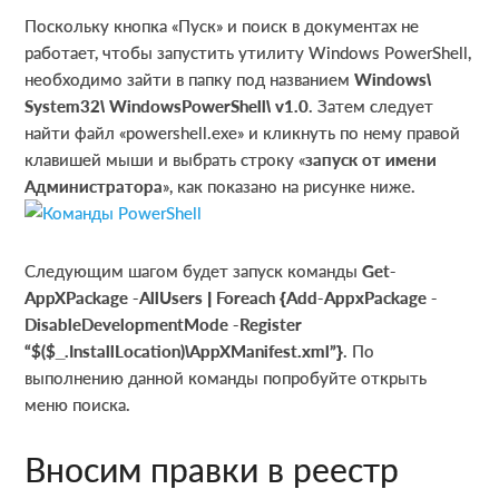
Поскольку кнопка «Пуск» и поиск в документах не
работает, чтобы запустить утилиту Windows PowerShell,
необходимо зайти в папку под названием
Windows\
System32\ WindowsPowerShell\ v1.0
. Затем следует
найти файл «powershell.exe» и кликнуть по нему правой
клавишей мыши и выбрать строку «
запуск от имени
Администратора
», как показано на рисунке ниже.
Следующим шагом будет запуск команды
Get-
AppXPackage -AllUsers | Foreach {Add-AppxPackage -
DisableDevelopmentMode -Register
“$($_.InstallLocation)\AppXManifest.xml”}
. По
выполнению данной команды попробуйте открыть
меню поиска.
Вносим правки в реестр