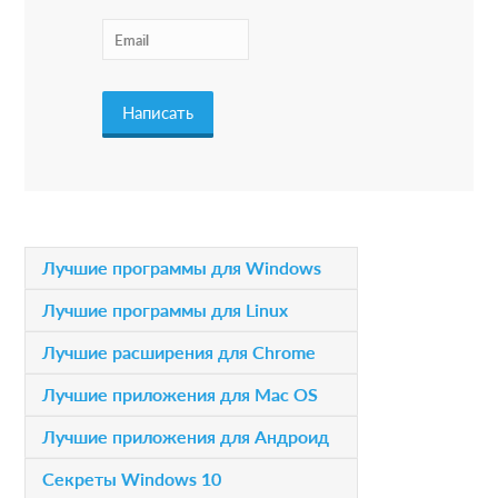
t
e
r
a
c
t
i
P
Лучшие программы для Windows
o
r
Лучшие программы для Linux
n
i
Лучшие расширения для Chrome
s
m
Лучшие приложения для Mac OS
a
Лучшие приложения для Андроид
r
Секреты Windows 10