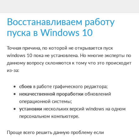
Skip
Skip
Skip
to
to
to
Восстанавливаем работу
main
primary
footer
content
sidebar
пуска в Windows 10
Точная причина, по которой не открывается пуск
windows 10 пока не установлена. Но многие эксперты по
данному вопросу склоняются к тому что это происходит
из-за:
сбоев
в работе графического редактора;
некачественной проработки
обновлений
операционной системы;
установки
нескольких версий windows на одном
персональном компьютере.
Проще всего решить данную проблему если