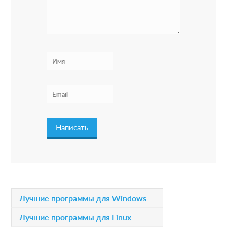
e
r
I
n
t
e
r
a
c
t
i
P
Лучшие программы для Windows
o
r
Лучшие программы для Linux
n