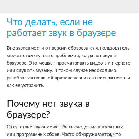
Skip
Skip
Skip
to
to
to
Что делать, если не
main
primary
footer
content
sidebar
работает звук в браузере
Вне зависимости от версии обозревателя, пользователь
может столкнуться с проблемой, когда нет звук в
браузере. Это мешает просматривать видео в интернете
или слушать музыку. В таком случае необходимо
разобраться по какой причине возникла неисправность и
как ее устранить.
Почему нет звука в
браузере?
Отсутствие звука может быть следствие аппаратных
или программных сбоев. Часто обнаруживается, что