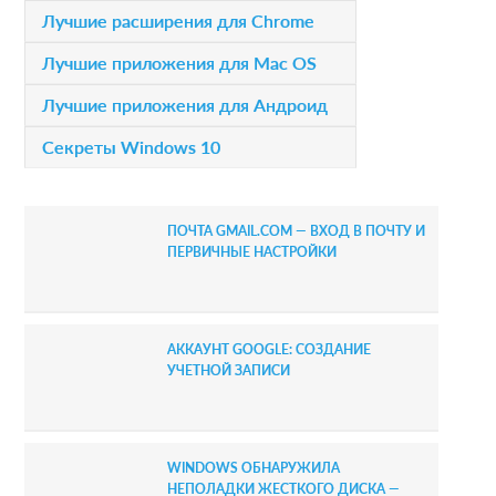
i
Лучшие расширения для Chrome
s
m
Лучшие приложения для Mac OS
a
Лучшие приложения для Андроид
r
Секреты Windows 10
y
S
ПОЧТА GMAIL.COM — ВХОД В ПОЧТУ И
i
ПЕРВИЧНЫЕ НАСТРОЙКИ
d
e
АККАУНТ GOOGLE: СОЗДАНИЕ
b
УЧЕТНОЙ ЗАПИСИ
a
r
WINDOWS ОБНАРУЖИЛА
НЕПОЛАДКИ ЖЕСТКОГО ДИСКА —