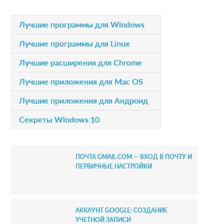
i
P
Лучшие программы для Windows
o
r
Лучшие программы для Linux
n
i
Лучшие расширения для Chrome
s
m
Лучшие приложения для Mac OS
a
Лучшие приложения для Андроид
r
Секреты Windows 10
y
S
ПОЧТА GMAIL.COM — ВХОД В ПОЧТУ И
i
ПЕРВИЧНЫЕ НАСТРОЙКИ
d
e
АККАУНТ GOOGLE: СОЗДАНИЕ
b
УЧЕТНОЙ ЗАПИСИ