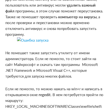
пользователь или антивирус могли
удалить важный
файл
программы, в этом случае поможет переустановка.
Также не помешает проверить
компьютер на вирусы
, а
после проверки и перестановки можно временно
отключить антивирус и снова попробовать запустить
программу.
Не помешает также запустить утилиту от имени
администратора. Если не помогло, то стоит зайти на
сайт Майкрософт и скачать там программы Microsoft
.NET Framework и Microsoft Visual C++, которые
требуются для запуска многих файлов.
Если не помогло, то можно нажать на win+r и написать в
открывшемся окне
regedit
. В нем потребуется пройти по
маршруту:
HKEY_LOCAL_MACHINE\SOFTWARE\Classes\exefile\shell\