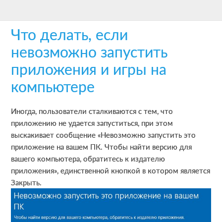
Skip
Skip
Skip
to
to
to
Что делать, если
main
primary
footer
content
sidebar
невозможно запустить
приложения и игры на
компьютере
Иногда, пользователи сталкиваются с тем, что
приложению не удается запуститься, при этом
выскакивает сообщение «Невозможно запустить это
приложение на вашем ПК. Чтобы найти версию для
вашего компьютера, обратитесь к издателю
приложения», единственной кнопкой в котором является
Закрыть.