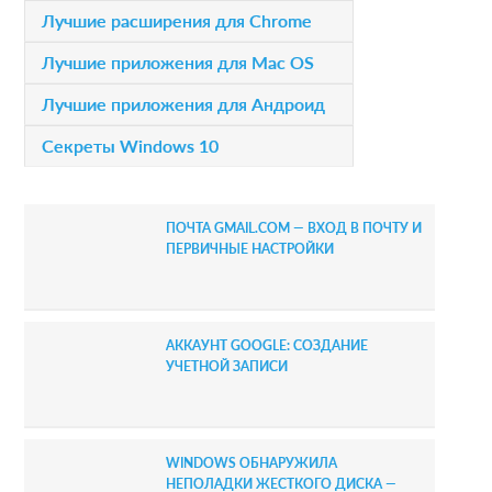
i
Лучшие расширения для Chrome
s
m
Лучшие приложения для Mac OS
a
Лучшие приложения для Андроид
r
Секреты Windows 10
y
S
ПОЧТА GMAIL.COM — ВХОД В ПОЧТУ И
i
ПЕРВИЧНЫЕ НАСТРОЙКИ
d
e
АККАУНТ GOOGLE: СОЗДАНИЕ
b
УЧЕТНОЙ ЗАПИСИ
a
r
WINDOWS ОБНАРУЖИЛА
НЕПОЛАДКИ ЖЕСТКОГО ДИСКА —