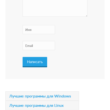
e
r
I
n
t
e
r
a
c
t
i
P
Лучшие программы для Windows
o
r
Лучшие программы для Linux
n