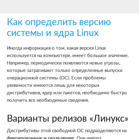
Skip
Skip
Skip
to
to
to
Как определить версию
main
primary
footer
content
sidebar
системы и ядра Linux
Иногда информация о том, какая версия Linux
используется на компьютере, имеет большое значение.
Например, периодически появляются новые угрозы,
которые затрагивают только определенные выпуски
операционной системы (ОС). Если проблемы
уязвимости имеются лишь для некоторых
дистрибутивов, ядер или пакетов, необходимо быстро
получить все необходимые сведения.
Варианты релизов «Линукс»
Дистрибутивы этой свободной ОС подразделяются на
фиксированные и скользящие
. Они имеют