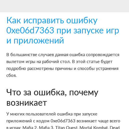
Skip
Skip
Skip
to
to
to
Как исправить ошибку
main
primary
footer
content
sidebar
0xe06d7363 при запуске игр
и приложений
В большинстве случаев данная ошибка сопровождается
вылетом игры на рабочий стол. В этой статье будет
подробно рассмотрены причины и способы устранения
сбоя.
Что за ошибка, почему
возникает
У многих пользователей ошибка при запуске
приложений с кодом 0xe06d7363 возникает чаще всего
в играх: Mafia 2, Mafia 3, Titan Quest, Mortal Kombat, Dead