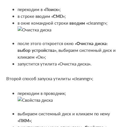
переходим в «
Поиск
»;
в строке вводим «
CMD
»;
в окне командной строки
вводим
«cleanmgr»;
после этого откроется окно «
Очистка диска:
выбор устройства
», выбираем системный диск и
кликаем «Ок»;
запустится утилита «Очистка диска».
Второй способ запуска утилиты «cleanmgr»;
переходим в проводник;
выбираем системный диск и кликаем по нему
«
ПКМ
»;