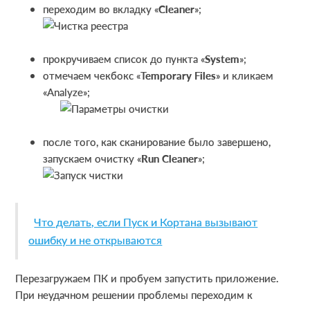
переходим во вкладку «
Cleaner
»;
прокручиваем список до пункта «
System
»;
отмечаем чекбокс «
Temporary
Files
» и кликаем
«Analyze»;
после того, как сканирование было завершено,
запускаем очистку «
Run
Cleaner
»;
Что делать, если Пуск и Кортана вызывают
ошибку и не открываются
Перезагружаем ПК и пробуем запустить приложение.
При неудачном решении проблемы переходим к