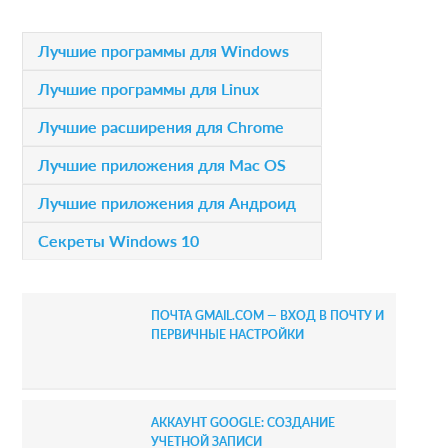
i
P
Лучшие программы для Windows
o
r
Лучшие программы для Linux
n
i
Лучшие расширения для Chrome
s
m
Лучшие приложения для Mac OS
a
Лучшие приложения для Андроид
r
Секреты Windows 10
y
S
ПОЧТА GMAIL.COM — ВХОД В ПОЧТУ И
i
ПЕРВИЧНЫЕ НАСТРОЙКИ
d
e
АККАУНТ GOOGLE: СОЗДАНИЕ
b
УЧЕТНОЙ ЗАПИСИ