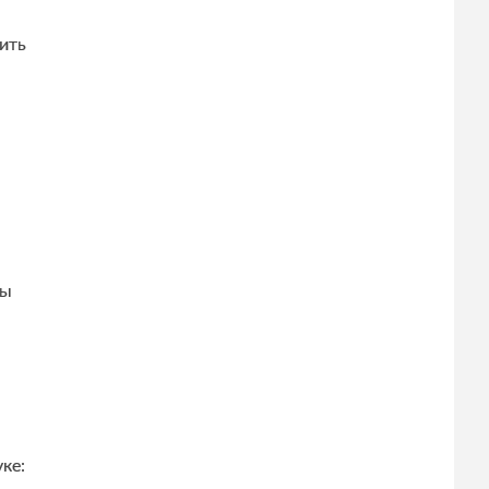
ить
ры
ке: