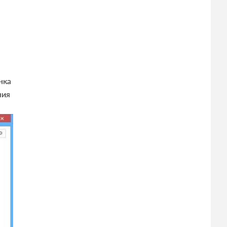
нка
ния