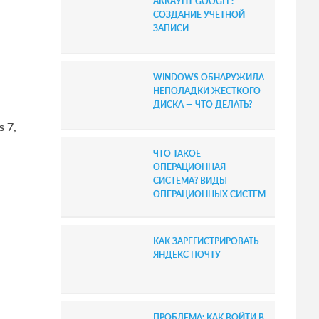
АККАУНТ GOOGLE:
b
СОЗДАНИЕ УЧЕТНОЙ
ЗАПИСИ
a
r
WINDOWS ОБНАРУЖИЛА
НЕПОЛАДКИ ЖЕСТКОГО
ДИСКА — ЧТО ДЕЛАТЬ?
 7,
ЧТО ТАКОЕ
ОПЕРАЦИОННАЯ
СИСТЕМА? ВИДЫ
ОПЕРАЦИОННЫХ СИСТЕМ
КАК ЗАРЕГИСТРИРОВАТЬ
ЯНДЕКС ПОЧТУ
ПРОБЛЕМА: КАК ВОЙТИ В