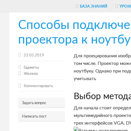
Skip
Skip
Skip
БАЗА ЗНАНИЙ
УРОК
to
to
to
Способы подключе
main
primary
footer
content
sidebar
проектора к ноутб
23.05.2019
Для проецирования изобр
том числе. Проектор можн
Гаджеты
ноутбуку. Однако при по
Железо
учитывать
Комментировать
Выбор метод
Задать вопрос
Для начала стоит определ
мультимедийного проекто
Написать пост
трех интерфейсов VGA, D