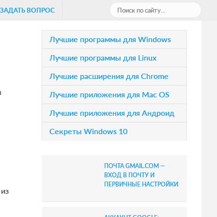
П
ЗАДАТЬ ВОПРОС
о
и
P
Лучшие программы для Windows
с
r
Лучшие программы для Linux
к
i
п
Лучшие расширения для Chrome
о
m
в
Лучшие приложения для Mac OS
с
a
а
Лучшие приложения для Андроид
r
й
Секреты Windows 10
т
y
у
S
.
ПОЧТА GMAIL.COM —
.
i
ВХОД В ПОЧТУ И
.
ПЕРВИЧНЫЕ НАСТРОЙКИ
 из
d
e