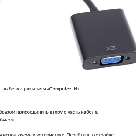
ь кабеля с разъемом «
Computer
IN
».
бразом
присоединить вторую часть кабеля
.
а используемых устройствах. Перейти к настройке.