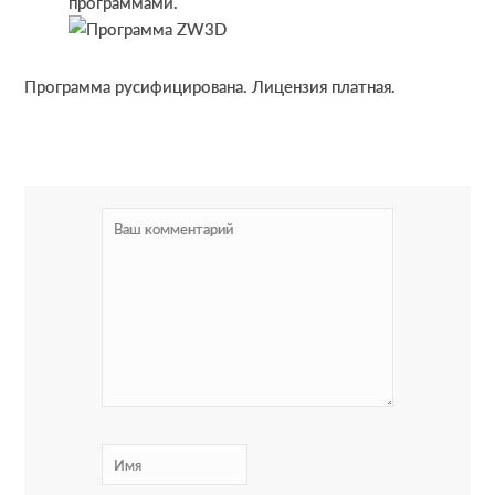
программами.
Программа русифицирована. Лицензия платная.
R
e
a
d
e
r
I
n