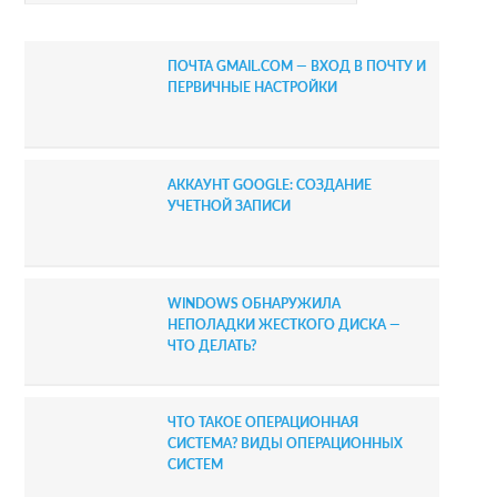
y
S
ПОЧТА GMAIL.COM — ВХОД В ПОЧТУ И
i
ПЕРВИЧНЫЕ НАСТРОЙКИ
d
e
АККАУНТ GOOGLE: СОЗДАНИЕ
b
УЧЕТНОЙ ЗАПИСИ
a
r
WINDOWS ОБНАРУЖИЛА
НЕПОЛАДКИ ЖЕСТКОГО ДИСКА —
ЧТО ДЕЛАТЬ?
ЧТО ТАКОЕ ОПЕРАЦИОННАЯ
СИСТЕМА? ВИДЫ ОПЕРАЦИОННЫХ
СИСТЕМ