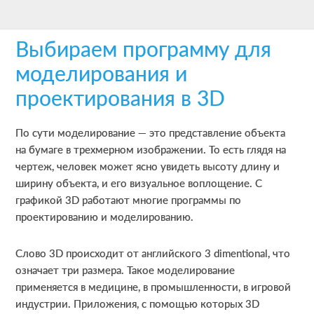
Skip
Skip
Skip
to
to
to
Выбираем программу для
main
primary
footer
content
sidebar
моделирования и
проектирования в 3D
По сути моделирование — это представление объекта
на бумаге в трехмерном изображении. То есть глядя на
чертеж, человек может ясно увидеть высоту длину и
ширину объекта, и его визуальное воплощение. С
графикой 3D работают многие программы по
проектированию и моделированию.
Слово 3D происходит от английского 3 dimentional, что
означает три размера. Такое моделирование
применяется в медицине, в промышленности, в игровой
индустрии. Приложения, с помощью которых 3D