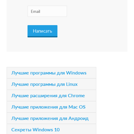
t
e
r
a
c
t
i
P
Лучшие программы для Windows
o
r
Лучшие программы для Linux
n
i
Лучшие расширения для Chrome
s
m
Лучшие приложения для Mac OS
a
Лучшие приложения для Андроид
r
Секреты Windows 10