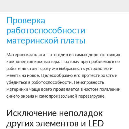
Skip
Skip
Skip
to
to
to
Проверка
main
primary
footer
content
sidebar
работоспособности
материнской платы
Материнская плата – это один из самых дорогостоящих
компонентов компьютера. Поэтому при проблемах в ее
работе не стоит сразу же выбрасывать устройство и
менять на новое. Целесообразно его протестировать и
убедиться в работоспособности. Неисправность
материнки
чаще всего проявляется
в частом появлении
синего экрана и самопроизвольной перезагрузке.
Исключение неполадок
других элементов и LED