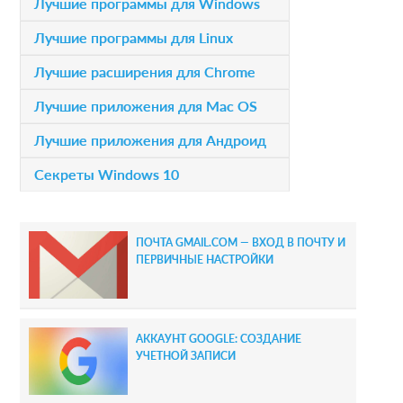
P
Лучшие программы для Windows
o
r
Лучшие программы для Linux
n
i
Лучшие расширения для Chrome
s
m
Лучшие приложения для Mac OS
a
Лучшие приложения для Андроид
r
Секреты Windows 10
y
S
ПОЧТА GMAIL.COM — ВХОД В ПОЧТУ И
i
ПЕРВИЧНЫЕ НАСТРОЙКИ
d
e
АККАУНТ GOOGLE: СОЗДАНИЕ
b
УЧЕТНОЙ ЗАПИСИ
a