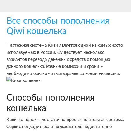
Skip
Skip
Skip
to
to
to
Все способы пополнения
main
primary
footer
content
sidebar
Qiwi кошелька
Платежная система Киви является одной из самых часто
используемых в России. Существует несколько
вариантов перевода денежных средств с помощью
данного кошелька. Разные комиссии и сроки –
необходимо ознакомиться заранее со всеми нюансами.
Способы пополнения
кошелька
Киви-кошелек – достаточно простая платежная система.
Сервис подходит, если пользователь недостаточно