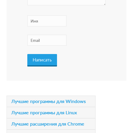
I
n
t
e
r
a
c
t
i
P
Лучшие программы для Windows
o
r
Лучшие программы для Linux
n
i
Лучшие расширения для Chrome
s
m