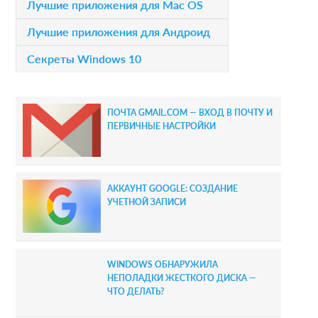
Лучшие приложения для Mac OS
a
Лучшие приложения для Андроид
r
Секреты Windows 10
y
S
ПОЧТА GMAIL.COM — ВХОД В ПОЧТУ И
i
ПЕРВИЧНЫЕ НАСТРОЙКИ
d
e
АККАУНТ GOOGLE: СОЗДАНИЕ
b
УЧЕТНОЙ ЗАПИСИ
a
r
WINDOWS ОБНАРУЖИЛА
НЕПОЛАДКИ ЖЕСТКОГО ДИСКА —
ЧТО ДЕЛАТЬ?