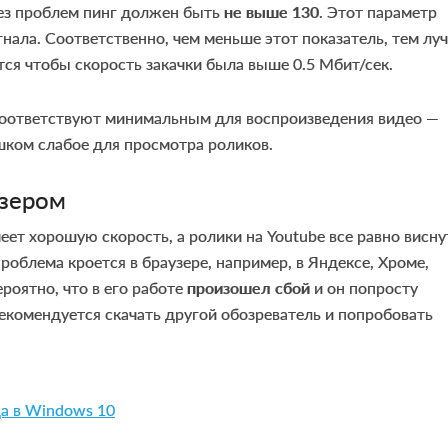
ез проблем пинг должен быть
не выше 130
. Этот параметр
гнала. Соответственно, чем меньше этот показатель, тем лу
тся чтобы скорость закачки была выше 0.5 Мбит/сек.
 соответствуют минимальным для воспроизведения видео —
шком слабое для просмотра роликов.
узером
еет хорошую скорость, а ролики на Youtube все равно висну
роблема кроется в браузере, например, в Яндексе, Хроме,
ероятно, что в его работе
произошел сбой
и он попросту
екомендуется скачать другой обозреватель и попробовать
а в Windows 10