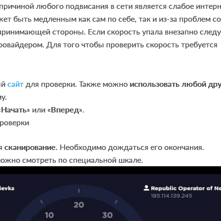
ричиной любого подвисания в сети является слабое интер
ет быть медленным как сам по себе, так и из-за проблем со
принимающей стороны. Если скорость упала внезапно следу
ровайдером. Для того чтобы проверить скорость требуется
ый
сайт
для проверки. Также можно
использовать любой др
у.
«
Начать
» или «
Вперед
».
ся
сканирование
. Необходимо дождаться его окончания.
можно смотреть по специальной шкале.