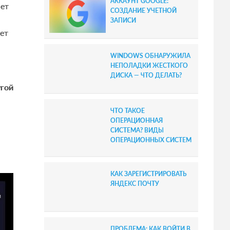
АККАУНТ GOOGLE:
нет
b
СОЗДАНИЕ УЧЕТНОЙ
ЗАПИСИ
a
ет
r
WINDOWS ОБНАРУЖИЛА
НЕПОЛАДКИ ЖЕСТКОГО
ДИСКА — ЧТО ДЕЛАТЬ?
угой
ЧТО ТАКОЕ
ОПЕРАЦИОННАЯ
СИСТЕМА? ВИДЫ
ОПЕРАЦИОННЫХ СИСТЕМ
КАК ЗАРЕГИСТРИРОВАТЬ
ЯНДЕКС ПОЧТУ
ПРОБЛЕМА: КАК ВОЙТИ В