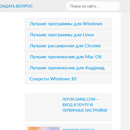
П
ЗАДАТЬ ВОПРОС
о
и
P
Лучшие программы для Windows
с
r
Лучшие программы для Linux
к
i
п
Лучшие расширения для Chrome
о
m
Лучшие приложения для Mac OS
с
a
а
Лучшие приложения для Андроид
r
й
Секреты Windows 10
т
y
у
S
.
ПОЧТА GMAIL.COM —
.
i
ВХОД В ПОЧТУ И
.
ПЕРВИЧНЫЕ НАСТРОЙКИ
d
e