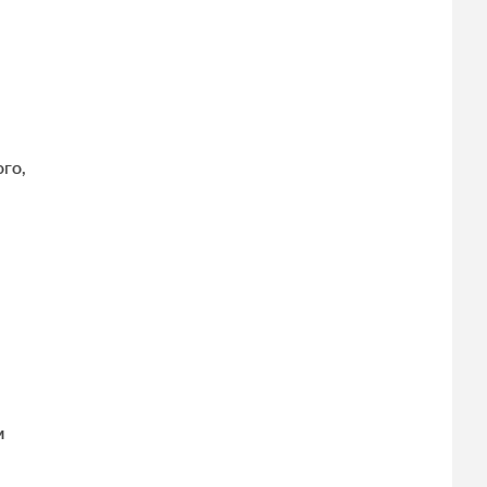
го,
м