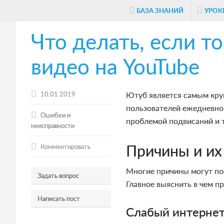
Skip
Skip
Skip
БАЗА ЗНАНИЙ
УРОК
to
to
to
Что делать, если т
main
primary
footer
content
sidebar
видео на YouTube
10.01.2019
Ютуб является самым кру
пользователей ежедневно
Ошибки и
проблемой подвисаний и 
неисправности
Причины и их
Комментировать
Многие причины могут пос
Задать вопрос
Главное выяснить в чем п
Написать пост
Слабый интерне