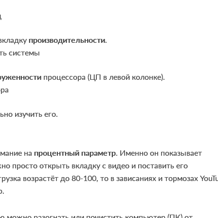
 вкладку
производительности
.
руженности
процессора (ЦП в левой колонке).
ьно изучить его.
имание на
процентный параметр
. Именно он показывает
но просто открыть вкладку с видео и поставить его
рузка возрастёт до 80-100, то в зависаниях и тормозах YouT
р.
ю можно разогнать или почистить компьютер (ПК) от