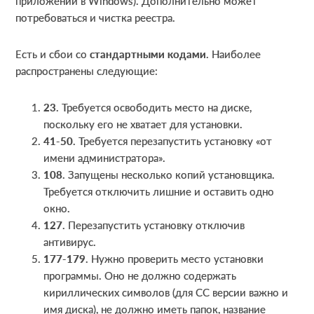
приложений в Windows). Дополнительно может
потребоваться и чистка реестра.
Есть и сбои со
стандартными кодами
. Наиболее
распространены следующие:
23
. Требуется освободить место на диске,
поскольку его не хватает для установки.
41-50
. Требуется перезапустить установку «от
имени администратора».
108
. Запущены несколько копий установщика.
Требуется отключить лишние и оставить одно
окно.
127
. Перезапустить установку отключив
антивирус.
177-179
. Нужно проверить место установки
программы. Оно не должно содержать
кириллических символов (для СС версии важно и
имя диска), не должно иметь папок, название