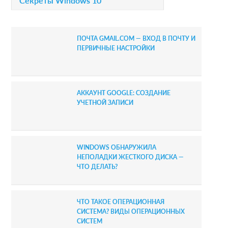
Секреты Windows 10
y
S
ПОЧТА GMAIL.COM — ВХОД В ПОЧТУ И
i
ПЕРВИЧНЫЕ НАСТРОЙКИ
d
e
АККАУНТ GOOGLE: СОЗДАНИЕ
b
УЧЕТНОЙ ЗАПИСИ
a
r
WINDOWS ОБНАРУЖИЛА
НЕПОЛАДКИ ЖЕСТКОГО ДИСКА —
ЧТО ДЕЛАТЬ?
ЧТО ТАКОЕ ОПЕРАЦИОННАЯ
СИСТЕМА? ВИДЫ ОПЕРАЦИОННЫХ
СИСТЕМ