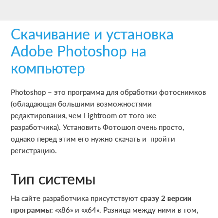
Skip
Skip
Skip
to
to
to
Скачивание и установка
main
primary
footer
content
sidebar
Adobe Photoshop на
компьютер
Photoshop – это программа для обработки фотоснимков
(обладающая большими возможностями
редактирования, чем Lightroom от того же
разработчика). Установить Фотошоп очень просто,
однако перед этим его нужно скачать и пройти
регистрацию.
Тип системы
На сайте разработчика присутствуют
сразу 2 версии
программы
: «х86» и «х64». Разница между ними в том,