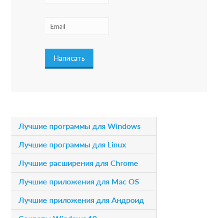
t
e
r
a
c
t
i
P
Лучшие программы для Windows
o
r
Лучшие программы для Linux
n
i
Лучшие расширения для Chrome
s
m
Лучшие приложения для Mac OS
a
Лучшие приложения для Андроид
r