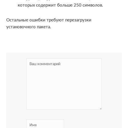
которых содержит больше 250 символов.
Остальные ошибки требуют перезагрузки
установочного пакета.
R
e
a
d
e
r
I
n