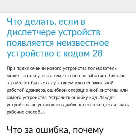
Skip
Skip
Skip
to
to
to
Что делать, если в
main
primary
footer
content
sidebar
диспетчере устройств
появляется неизвестное
устройство с кодом 28
При подключении нового устройства пользователь
может столкнуться с тем, что оно не работает. Связано
это может быть с отсутствием или неправильной
работой драйвера, ошибкой операционной системы или
самого устройства. Устранить ошибку код 28 «для
устройства не установлен драйвер» несложно, если знать
рабочие способы.
Что за ошибка, почему