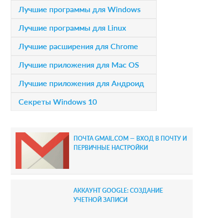
P
Лучшие программы для Windows
o
r
Лучшие программы для Linux
n
i
Лучшие расширения для Chrome
s
m
Лучшие приложения для Mac OS
a
Лучшие приложения для Андроид
r
Секреты Windows 10
y
S
ПОЧТА GMAIL.COM — ВХОД В ПОЧТУ И
i
ПЕРВИЧНЫЕ НАСТРОЙКИ
d
e
АККАУНТ GOOGLE: СОЗДАНИЕ
b
УЧЕТНОЙ ЗАПИСИ