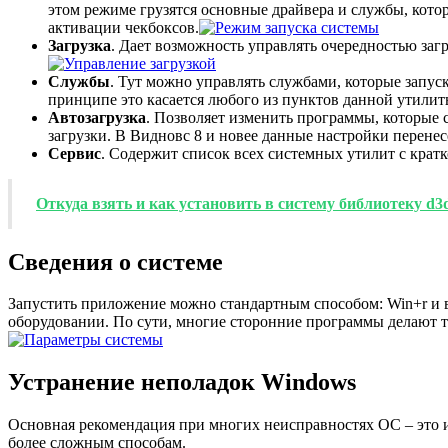
этом режиме грузятся основные драйвера и службы, кото
активации чекбоксов.
Загрузка
. Дает возможность управлять очередностью заг
Службы
. Тут можно управлять службами, которые запуск
принципе это касается любого из пунктов данной утилит
Автозагрузка
. Позволяет изменить программы, которые 
загрузки. В Видновс 8 и новее данные настройки перенес
Сервис
. Содержит список всех системных утилит с кратк
Откуда взять и как установить в систему библиотеку d3d
Сведения о системе
Запустить приложение можно стандартным способом: Win+r и 
оборудовании. По сути, многие сторонние программы делают то
Устранение неполадок Windows
Основная рекомендация при многих неисправностях ОС – это и
более сложным способам.