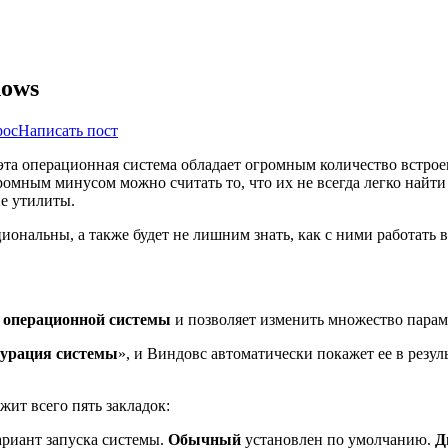
dows
рос
Написать пост
о эта операционная система обладает огромным количество встр
омным минусом можно считать то, что их не всегда легко найти 
ие утилиты.
ональны, а также будет не лишним знать, как с ними работать 
у операционной системы
и позволяет изменить множество парам
урация системы
», и Виндовс автоматически покажет ее в резу
жит всего пять закладок:
вариант запуска системы.
Обычный
установлен по умолчанию.
Д