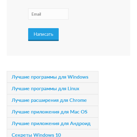
t
e
r
a
c
t
i
P
Лучшие программы для Windows
o
r
Лучшие программы для Linux
n
i
Лучшие расширения для Chrome
s
m
Лучшие приложения для Mac OS
a
Лучшие приложения для Андроид
r
Секреты Windows 10