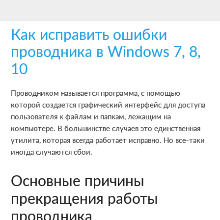
Skip
Skip
Skip
to
to
to
Как исправить ошибки
main
primary
footer
content
sidebar
проводника в Windows 7, 8,
10
Проводником называется программа, с помощью
которой создается графический интерфейс для доступа
пользователя к файлам и папкам, лежащим на
компьютере. В большинстве случаев это единственная
утилита, которая всегда работает исправно. Но все-таки
иногда случаются сбои.
Основные причины
прекращения работы
проводника