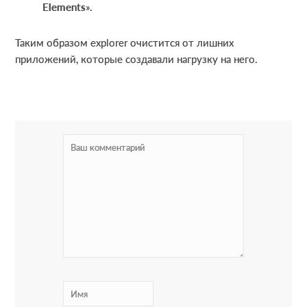
Elements
».
Таким образом explorer очистится от лишних
приложений, которые создавали нагрузку на него.
R
e
a
d
e
r
I
n