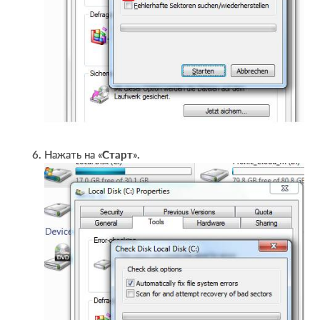
Нажать на «
Старт
».