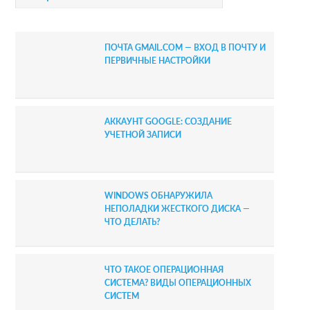
y
S
ПОЧТА GMAIL.COM — ВХОД В ПОЧТУ И
i
ПЕРВИЧНЫЕ НАСТРОЙКИ
d
e
АККАУНТ GOOGLE: СОЗДАНИЕ
b
УЧЕТНОЙ ЗАПИСИ
a
r
WINDOWS ОБНАРУЖИЛА
НЕПОЛАДКИ ЖЕСТКОГО ДИСКА —
ЧТО ДЕЛАТЬ?
ЧТО ТАКОЕ ОПЕРАЦИОННАЯ
СИСТЕМА? ВИДЫ ОПЕРАЦИОННЫХ
СИСТЕМ