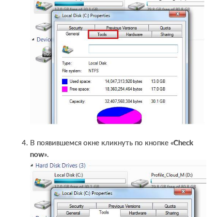
В появившемся окне кликнуть по кнопке «
С
heck
now
».