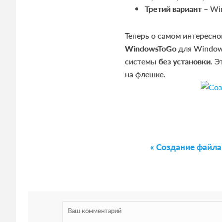
Третий вариант
– Win
Теперь о самом интересно
WindowsToGo
для Windows
системы
без установки
. 
на флешке.
R
P
« Создание файла
e
r
a
e
v
d
i
e
o