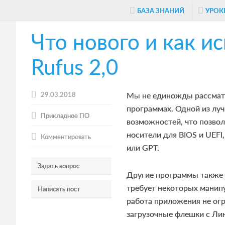
Skip
Skip
Skip
БАЗА ЗНАНИЙ
УРОК
to
to
to
Что нового и как и
main
primary
footer
content
sidebar
Rufus 2,0
29.03.2018
Мы не единожды рассматр
программах. Одной из луч
Прикладное ПО
возможностей, что позвол
носители для BIOS и UEFI
Комментировать
или GPT.
Задать вопрос
Другие программы также 
требует некоторых манипу
Написать пост
работа приложения не огр
загрузочные флешки с Ли