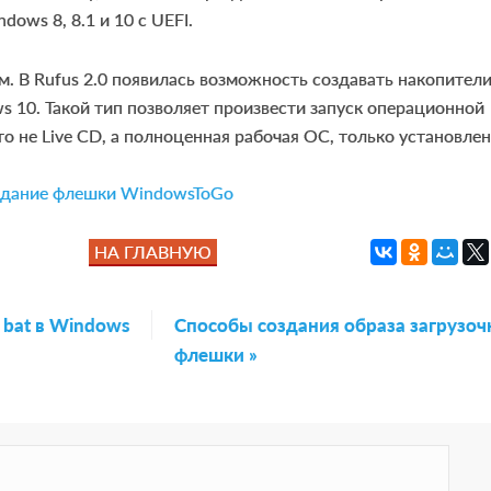
dows 8, 8.1 и 10 с UEFI.
м. В Rufus 2.0 появилась возможность создавать накопител
 10. Такой тип позволяет произвести запуск операционной
Это не Live CD, а полноценная рабочая ОС, только установле
НА ГЛАВНУЮ
 bat в Windows
N
Способы создания образа загрузоч
e
флешки »
x
t
P
o