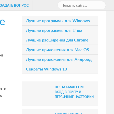
П
ЗАДАТЬ ВОПРОС
о
е
и
P
Лучшие программы для Windows
с
r
Лучшие программы для Linux
к
i
п
Лучшие расширения для Chrome
о
m
Лучшие приложения для Mac OS
с
a
ой
а
Лучшие приложения для Андроид
r
й
R
Секреты Windows 10
т
y
у
S
.
ПОЧТА GMAIL.COM —
 это
.
i
ВХОД В ПОЧТУ И
го
.
ПЕРВИЧНЫЕ НАСТРОЙКИ
d
e