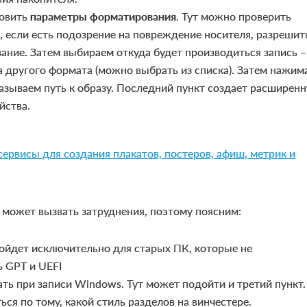
новить
параметры форматирования
. Тут можно проверить
, если есть подозрение на повреждение носителя, разрешит
ние. Затем выбираем откуда будет производиться запись –
а другого формата (можно выбрать из списка). Затем нажим
казываем путь к образу. Последний пункт создает расширен
йства.
ервисы для создания плакатов, постеров, афиш, метрик и
 может вызвать затруднения, поэтому поясним:
йдет исключительно для старых ПК, которые не
 GPT и UEFI
ь при записи Windows. Тут может подойти и третий пункт.
ся по тому, какой стиль разделов на винчестере.