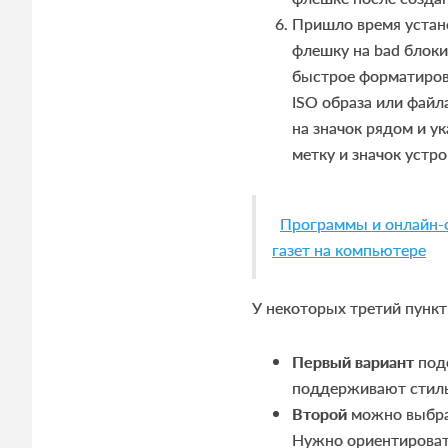
Пришло время уста
флешку на bad блоки
быстрое форматирова
ISO образа или файл
на значок рядом и у
метку и значок устро
Программы и онлайн-с
газет на компьютере
У некоторых третий пункт
Первый вариант
подо
поддерживают стиль
Второй
можно выбрат
Нужно ориентировать