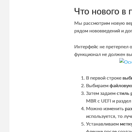
Что нового в
Мы рассмотрим новую вер
рядом нововведений и доп
Интерфейс не претерпел о
функционал не должен вы
В первой строке
выб
Выбираем
файловую
Затем задаем
стиль 
MBR с UEFI и раздел
Можно изменить
ра
используется, то лу
Устанавливаем
метк
флешке после создан