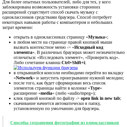
Для более опытных пользователей, либо для тех, у кого
заблокирована возможность установки сторонних
расширений существует способ скачать музыку с
одноклассников средствами браузера. Способ потребует
некоторых навыков работы с компьютером и небольших
затрат времени:
открыть в одноклассниках страницу «
Музыка
»;
в любом месте на странице правой кнопкой мыши
вызвать контекстное меню -> «
Исходный код
элемента
». В различных браузерах может незначительно
отличаться: «Исследовать элемент», «Проверить код».
Либо сочетание клавиш
Ctrl+Shift+i
;
в открывшейся консоли необходимо перейти во вкладку
«
Network
» и запустить проигрывание нужной мелодии;
после того, как будет сформирован весь список
элементов страницы найти в колонке «
Type
»
расширение «
media
» (либо «audio/mpeg»);
клик правой кнопкой по файлу ->
open link in new tab
;
скачивание начнется автоматически в папку,
установленную по умолчанию для браузера.
Способы сохранения фотографии из одноклассников