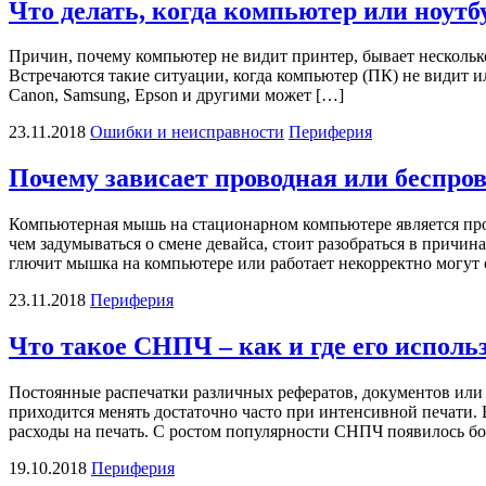
Что делать, когда компьютер или ноутб
Причин, почему компьютер не видит принтер, бывает нескольк
Встречаются такие ситуации, когда компьютер (ПК) не видит 
Canon, Samsung, Epson и другими может […]
23.11.2018
Ошибки и неисправности
Периферия
Почему зависает проводная или беспр
Компьютерная мышь на стационарном компьютере является пров
чем задумываться о смене девайса, стоит разобраться в причин
глючит мышка на компьютере или работает некорректно могут 
23.11.2018
Периферия
Что такое СНПЧ – как и где его исполь
Постоянные распечатки различных рефератов, документов или 
приходится менять достаточно часто при интенсивной печати.
расходы на печать. С ростом популярности СНПЧ появилось бо
19.10.2018
Периферия