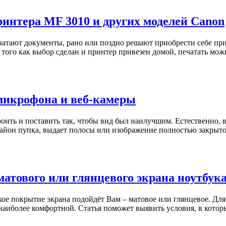
ринтера MF 3010 и других моделей Canon
чатают документы, рано или поздно решают приобрести себе прин
 того как выбор сделан и принтер привезен домой, печатать можн
микрофона и веб-камеры
оить и поставить так, чтобы вид был наилучшим. Естественно, вс
 район пупка, выдает полосы или изображение полностью закрыто
матового или глянцевого экрана ноутбук
кое покрытие экрана подойдёт Вам – матовое или глянцевое. Дл
наиболее комфортной. Статья поможет выявить условия, в которы