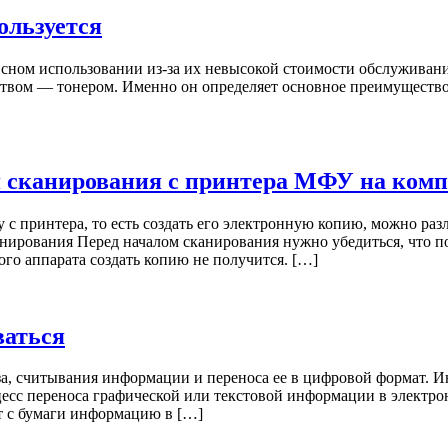
ользуется
ом использовании из-за их невысокой стоимости обслуживания. 
ством — тонером. Именно он определяет основное преимущество
 сканирования с принтера МФУ на ком
 с принтера, то есть создать его электронную копию, можно ра
нирования Перед началом сканирования нужно убедиться, что 
о аппарата создать копию не получится. […]
ваться
иза, считывания информации и переноса ее в цифровой формат.
есс переноса графической или текстовой информации в электрон
т с бумаги информацию в […]