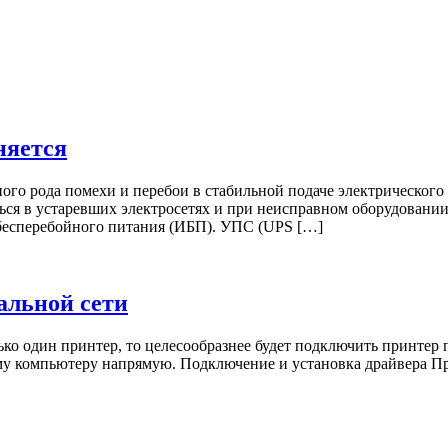
няется
ого рода помехи и перебои в стабильной подаче электрического 
ься в устаревших электросетях и при неисправном оборудовани
 бесперебойного питания (ИБП). УПС (UPS […]
альной сети
ько один принтер, то целесообразнее будет подключить принтер 
му компьютеру напрямую. Подключение и установка драйвера П