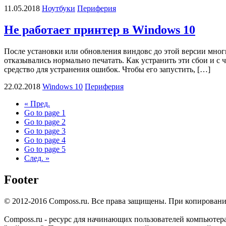
11.05.2018
Ноутбуки
Периферия
Не работает принтер в Windows 10
После установки или обновления виндовс до этой версии мног
отказывались нормально печатать. Как устранить эти сбои и с 
средство для устранения ошибок. Чтобы его запустить, […]
22.02.2018
Windows 10
Периферия
« Пред.
Go to page
1
Go to page
2
Go to page
3
Go to page
4
Go to page
5
След. »
Footer
© 2012-2016 Composs.ru. Все права защищены. При копировании
Composs.ru - ресурс для начинающих пользователей компьютера