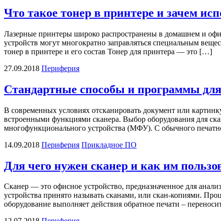
Что такое тонер в принтере и зачем исп
Лазерные принтеры широко распространены в домашнем и офисн
устройств могут многократно заправляться специальным веще
тонер в принтере и его состав Тонер для принтера — это […]
27.09.2018
Периферия
Стандартные способы и программы для
В современных условиях отсканировать документ или картинку
встроенными функциями сканера. Выбор оборудования для ска
многофункционального устройства (МФУ). С обычного печатног
14.09.2018
Периферия
Прикладное ПО
Для чего нужен сканер и как им пользо
Сканер — это офисное устройство, предназначенное для анал
устройства принято называть сканами, или скан-копиями. Проц
оборудование выполняет действия обратное печати – переноси
12.07.2018
Периферия