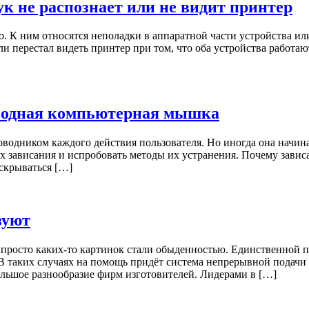
ук не распознает или не видит принтер
о. К ним относятся неполадки в аппаратной части устройства и
или перестал видеть принтер при том, что оба устройства рабо
оводная компьютерная мышка
одником каждого действия пользователя. Но иногда она начинае
ах зависания и испробовать методы их устранения. Почему завис
скрываться […]
зуют
просто каких-то картинок стали обыденностью. Единственной п
 В таких случаях на помощь придёт система непрерывной подач
льшое разнообразие фирм изготовителей. Лидерами в […]