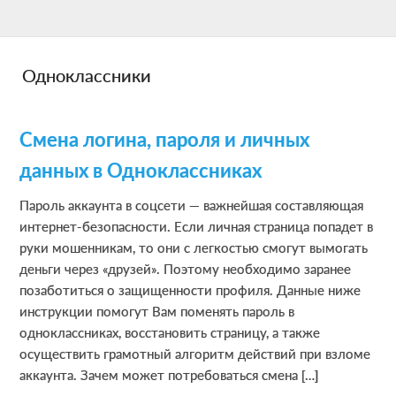
Skip
Skip
Skip
to
to
to
main
primary
footer
Одноклассники
content
sidebar
Смена логина, пароля и личных
данных в Одноклассниках
Пароль аккаунта в соцсети — важнейшая составляющая
интернет-безопасности. Если личная страница попадет в
руки мошенникам, то они с легкостью смогут вымогать
деньги через «друзей». Поэтому необходимо заранее
позаботиться о защищенности профиля. Данные ниже
инструкции помогут Вам поменять пароль в
одноклассниках, восстановить страницу, а также
осуществить грамотный алгоритм действий при взломе
аккаунта. Зачем может потребоваться смена […]