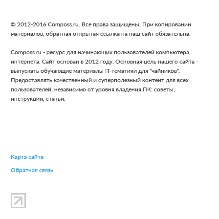
t
t
o
o
Footer
© 2012-2016 Composs.ru. Все права защищены. При копировании
p
p
материалов, обратная открытая ссылка на наш сайт обязательна.
a
a
Composs.ru - ресурс для начинающих пользователей компьютера,
g
g
интернета. Сайт основан в 2012 году. Основная цель нашего сайта -
e
e
выпускать обучающие материалы IT-тематики для "чайников".
Предоставлять качественный и суперполезный контент для всех
пользователей, независимо от уровня владения ПК: советы,
инструкции, статьи.
Карта сайта
Обратная связь