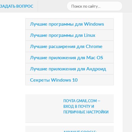
П
ЗАДАТЬ ВОПРОС
о
и
P
Лучшие программы для Windows
с
r
Лучшие программы для Linux
к
i
п
Лучшие расширения для Chrome
о
m
Лучшие приложения для Mac OS
с
a
а
Лучшие приложения для Андроид
r
й
Секреты Windows 10
т
y
у
S
.
ПОЧТА GMAIL.COM —
.
i
ВХОД В ПОЧТУ И
.
ПЕРВИЧНЫЕ НАСТРОЙКИ
d
e