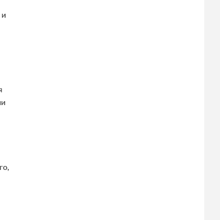
 и
я
ли
го,