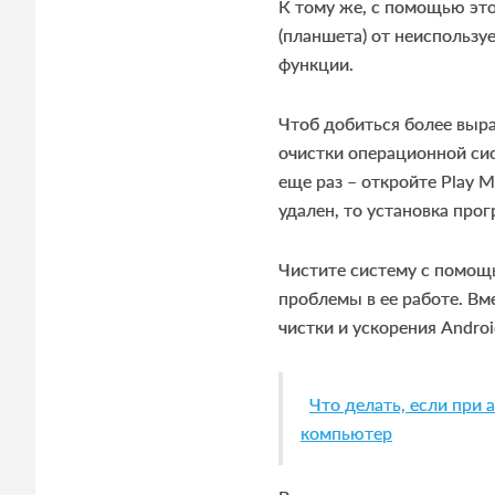
К тому же, с помощью э
(планшета) от неиспольз
функции.
Чтоб добиться более выр
очистки операционной си
еще раз – откройте Play 
удален, то установка про
Чистите систему с помощь
проблемы в ее работе. Вм
чистки и ускорения Androi
Что делать, если при 
компьютер