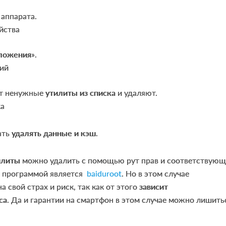
 аппарата.
ложения
».
ют ненужные
утилиты из списка
и удаляют.
ать
удалять данные и кэш
.
илиты
можно удалить с помощью рут прав и соответствующ
й программой является
baiduroot
. Но в этом случае
а свой страх и риск, так как от этого
зависит
са
. Да и гарантии на смартфон в этом случае можно лишить