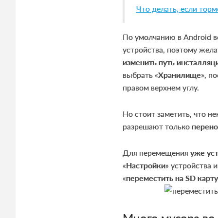
Что делать, если тор
По умолчанию в Android 
устройства, поэтому жела
изменить путь инсталляц
выбрать «
Хранилище
», п
правом верхнем углу.
Но стоит заметить, что 
разрешают только
перено
Для перемещения
уже ус
«
Настройки
» устройства и
«
переместить на
SD
карту
Много мусора во