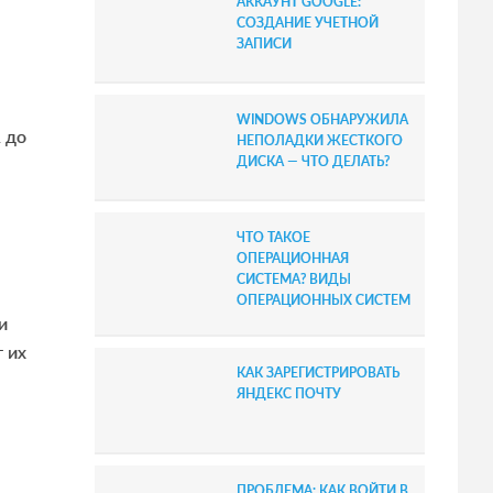
АККАУНТ GOOGLE:
b
СОЗДАНИЕ УЧЕТНОЙ
ЗАПИСИ
a
r
WINDOWS ОБНАРУЖИЛА
 до
НЕПОЛАДКИ ЖЕСТКОГО
ДИСКА — ЧТО ДЕЛАТЬ?
ЧТО ТАКОЕ
ОПЕРАЦИОННАЯ
СИСТЕМА? ВИДЫ
ОПЕРАЦИОННЫХ СИСТЕМ
и
т их
КАК ЗАРЕГИСТРИРОВАТЬ
ЯНДЕКС ПОЧТУ
ПРОБЛЕМА: КАК ВОЙТИ В