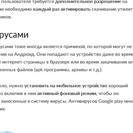
т пользователя требуется
дополнительное разрешение
на
сии необходимо
каждый раз активировать
скачивание утилит
ников.
русами
сами тоже иногда является причиной, по которой могут не
ния на Андроид. Они попадают на устройство даже во врем
интернет страницы в браузере или во время закачивания и
женных файлов (apk программы, архивы и т.д.).
ыло, нужно
установить на мобильное устройство
хороший
но включив в нем
активный фоновый режим
, чтобы он
 занесенные в систему вирусы. Антивирусов Google play мно
их:
curity
;