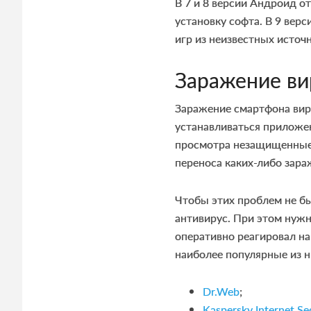
В 7 и 8 версии Андроид о
установку софта. В 9 вер
игр из неизвестных источ
Заражение ви
Заражение смартфона виру
устанавливаться приложе
просмотра незащищенные 
переноса каких-либо зара
Чтобы этих проблем не б
антивирус. При этом нуж
оперативно реагировал на
наиболее популярные из н
Dr.Web
;
Kaspersky Internet Se