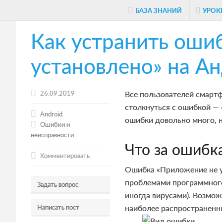
Skip
Skip
Skip
БАЗА ЗНАНИЙ
УРОК
to
to
to
Как устранить оши
main
primary
footer
content
sidebar
установлено» на А
26.09.2019
Все пользователей смартф
столкнуться с ошибкой —
Android
ошибки довольно много, н
Ошибки и
неисправности
Что за ошибка
Комментировать
Ошибка «Приложение не ус
проблемами программного 
Задать вопрос
иногда вирусами). Возмо
Написать пост
наиболее распространенны